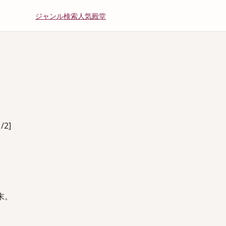
ジャンル
検索
人気
殿堂
/2]
末。