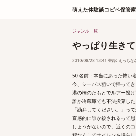
萌えた体験談コピペ保管
ジャンル一覧
やっぱり生きて
2010/08/28 13:41 登録: えっ
50 名前：本当にあった怖い名無し[sag
今、シーバス狙いで帰ってき
港の橋のたもとでルアー投げ
誰か冷蔵庫でも不法投棄した
「勘弁してください。」って
直感的に誰か殺されるって思
しょうがないので、近くのコ
程なくしてサイレンを鳴らし