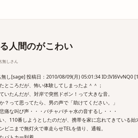
庫
る人間のがこわい
ちな名無しさん
e] 投稿日：2010/08/09(月) 05:01:34 ID:IVI6VvNQ0 [1
たところだが、怖い体験してしまったよ＾＾；
ていたんだが、対岸で突然ドボン！って大きな音。
か？って思ってたら、男の声で「助けてください。」
悲痛な叫び声・・・バチャバチャ水の音するし・・・
い、110番しようとしたのだが、携帯を家に忘れてきている始
ンビニまで無灯火で車走らせTELを借り、通報。
たパトカー到着。