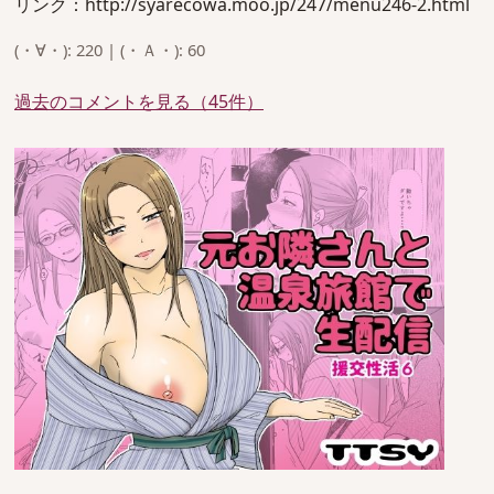
リンク：http://syarecowa.moo.jp/247/menu246-2.html
(・∀・): 220 | (・Ａ・): 60
過去のコメントを見る（45件）