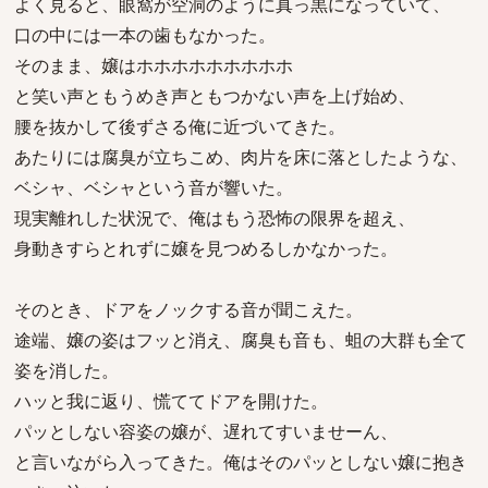
よく見ると、眼窩が空洞のように真っ黒になっていて、
口の中には一本の歯もなかった。
そのまま、嬢はホホホホホホホホホ
と笑い声ともうめき声ともつかない声を上げ始め、
腰を抜かして後ずさる俺に近づいてきた。
あたりには腐臭が立ちこめ、肉片を床に落としたような、
ベシャ、ベシャという音が響いた。
現実離れした状況で、俺はもう恐怖の限界を超え、
身動きすらとれずに嬢を見つめるしかなかった。
そのとき、ドアをノックする音が聞こえた。
途端、嬢の姿はフッと消え、腐臭も音も、蛆の大群も全て
姿を消した。
ハッと我に返り、慌ててドアを開けた。
パッとしない容姿の嬢が、遅れてすいませーん、
と言いながら入ってきた。俺はそのパッとしない嬢に抱き