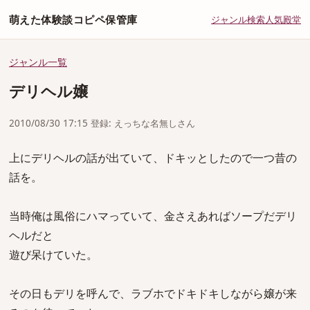
萌えた体験談コピペ保管庫
ジャンル
検索
人気
殿堂
ジャンル一覧
デリヘル嬢
2010/08/30 17:15 登録: えっちな名無しさん
上にデリヘルの話が出ていて、ドキッとしたので一つ昔の
話を。
当時俺は風俗にハマっていて、金さえあればソープだデリ
ヘルだと
遊び呆けていた。
その日もデリを呼んで、ラブホでドキドキしながら嬢が来