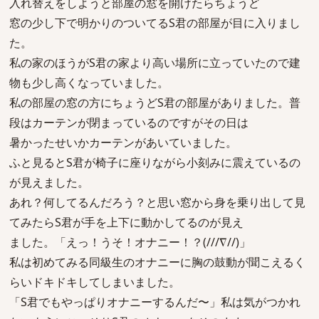
入れ替えをしようと部屋の窓を開けたらちょうど
窓の少し下で明かりのついてるS君の部屋が目に入りまし
た。
私の家のほうがS君の家より高い場所に立っていたので建
物も少し高くなっていました。
私の部屋の窓の方にちょうどS君の部屋がありました。普
段はカーテンが閉まっているのですがその日は
暑かったせいかカーテンがあいていました。
ふと見るとS君が椅子に座りながら小刻みに震えているの
が見えました。
あれ？何してるんだろう？と思い窓から身を乗り出して見
てみたらS君が手を上下に動かしてるのが見え
ました。「えっ！うそ！オナニー！？(///∇//)」
私は初めてみる同級生のオナニーに胸の鼓動が聞こえるく
らいドキドキしてしまいました。
「S君でもやっぱりオナニーするんだ〜」私は気がつかれ