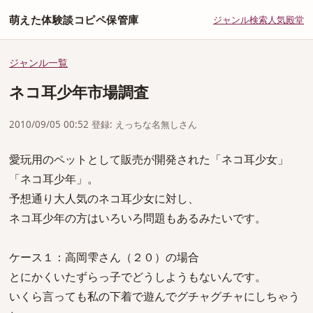
萌えた体験談コピペ保管庫
ジャンル
検索
人気
殿堂
ジャンル一覧
ネコ耳少年市場調査
2010/09/05 00:52 登録: えっちな名無しさん
愛玩用のペットとして販売が開発された「ネコ耳少女」
「ネコ耳少年」。
予想通り大人気のネコ耳少女に対し、
ネコ耳少年の方はいろいろ問題もあるみたいです。
ケース１：高岡雫さん（２０）の場合
とにかくいたずらっ子でどうしようもないんです。
いくら言っても私の下着で遊んでグチャグチャにしちゃう