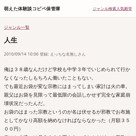
萌えた体験談コピペ保管庫
ジャンル
検索
人気
殿堂
ジャンル一覧
人生
2010/09/14 10:06 登録: えっちな名無しさん
俺は３８歳なんだけど学校も中学３年でいじめられて行か
なくなったしもちろん働いたこともない。
でも最近お袋が変な宗教にはまってしまい家計は火の車。
親父はお袋を見限って最低限の会話しかせず完全な家庭崩
壊状況だったんだ。
お袋のはまった宗教というのが名は伏せるが邪教でお布施
としてかなり高額を納めなければならなかった（月額３５
００円）