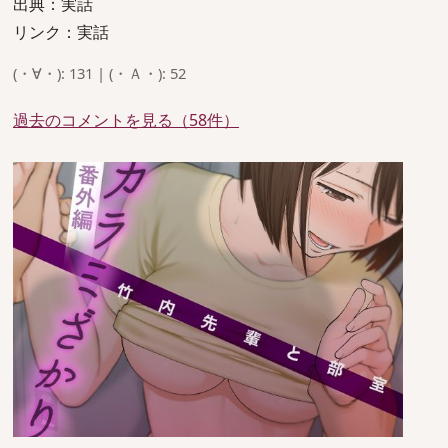
出典：実話
リンク：実話
(・∀・): 131 | (・Ａ・): 52
過去のコメントを見る（58件）