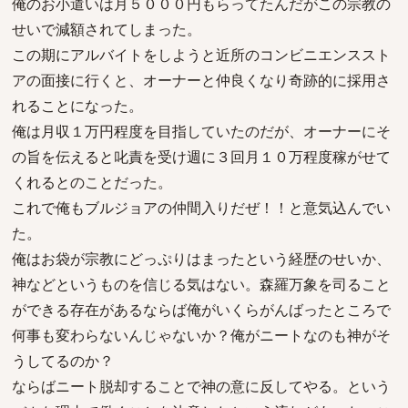
俺のお小遣いは月５０００円もらってたんだがこの宗教の
せいで減額されてしまった。
この期にアルバイトをしようと近所のコンビニエンススト
アの面接に行くと、オーナーと仲良くなり奇跡的に採用さ
れることになった。
俺は月収１万円程度を目指していたのだが、オーナーにそ
の旨を伝えると叱責を受け週に３回月１０万程度稼がせて
くれるとのことだった。
これで俺もブルジョアの仲間入りだぜ！！と意気込んでい
た。
俺はお袋が宗教にどっぷりはまったという経歴のせいか、
神などというものを信じる気はない。森羅万象を司ること
ができる存在があるならば俺がいくらがんばったところで
何事も変わらないんじゃないか？俺がニートなのも神がそ
うしてるのか？
ならばニート脱却することで神の意に反してやる。という