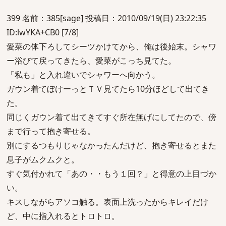
399 名前：385[sage] 投稿日：2010/09/19(日) 23:22:35
ID:lwYKA+CB0 [7/8]
愛菜の体下ろしてシーツかけてから、俺は後始末。シャワ
ー浴びて戻ってきたら、愛菜がこっち見てた。
「私も」と入れ違いでシャワーへ向かう。
ガウン着てぼけーっとＴＶ見てたら10分ほどして出てき
た。
同じくガウン着て出てきてすぐ所在無げにしてたので、傍
まで行って抱き寄せる。
別にするつもりじゃなかったんだけど、抱き寄せるとまた
息子がムクムクと。
すぐ気付かれて「あの・・もう１回？」と得意の上目づか
い。
キスしながらアソコ触る。表面上洗ったからキレイだけ
ど、中に指入れるとトロトロ。