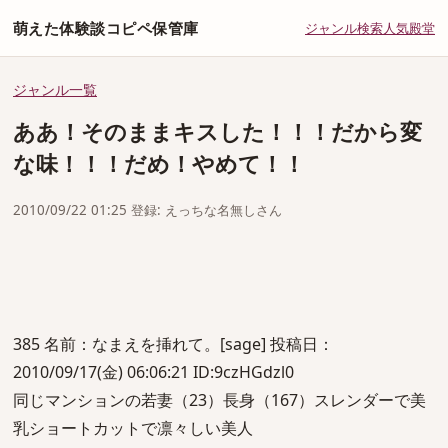
萌えた体験談コピペ保管庫
ジャンル
検索
人気
殿堂
ジャンル一覧
ああ！そのままキスした！！！だから変
な味！！！だめ！やめて！！
2010/09/22 01:25 登録: えっちな名無しさん
385 名前：なまえを挿れて。[sage] 投稿日：
2010/09/17(金) 06:06:21 ID:9czHGdzl0
同じマンションの若妻（23）長身（167）スレンダーで美
乳ショートカットで凛々しい美人