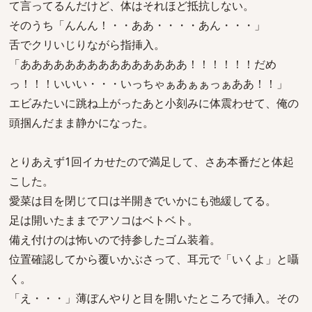
て言ってるんだけど、体はそれほど抵抗しない。
そのうち「んんん！・・ああ・・・・あん・・・」
舌でクリいじりながら指挿入。
「あああああああああああああああ！！！！！！だめ
っ！！！いいい・・・いっちゃぁあぁぁっぁああ！！」
エビみたいに跳ね上がったあと小刻みに体震わせて、俺の
頭掴んだまま静かになった。
とりあえず1回イカせたので満足して、さあ本番だと体起
こした。
愛菜は目を閉じて口は半開きでいかにも弛緩してる。
足は開いたままでアソコはベトベト。
備え付けのは怖いので持参したゴム装着。
位置確認してから覆いかぶさって、耳元で「いくよ」と囁
く。
「え・・・」薄ぼんやりと目を開いたところで挿入。その