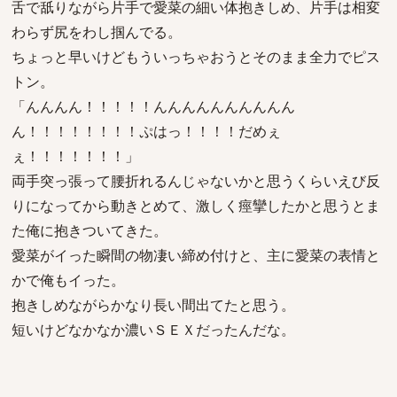
舌で舐りながら片手で愛菜の細い体抱きしめ、片手は相変
わらず尻をわし掴んでる。
ちょっと早いけどもういっちゃおうとそのまま全力でピス
トン。
「んんんん！！！！！んんんんんんんんんん
ん！！！！！！！！ぷはっ！！！！だめぇ
ぇ！！！！！！！」
両手突っ張って腰折れるんじゃないかと思うくらいえび反
りになってから動きとめて、激しく痙攣したかと思うとま
た俺に抱きついてきた。
愛菜がイった瞬間の物凄い締め付けと、主に愛菜の表情と
かで俺もイった。
抱きしめながらかなり長い間出てたと思う。
短いけどなかなか濃いＳＥＸだったんだな。