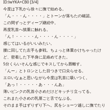
ID:lwYKA+CB0 [3/4]
今度は下乳から徐々に撫で始める。
「ん・・・ん・・・・」とトーンが落ちたの確認。
この間ずっとディープ継続中。
再度乳首へ慎重に触れる。
「ん！・・・・・ん・・・・ん・・・・」
感じてはいるがいいみたい。
腰に回してた左手も参戦。ちょっと体重かけちゃったけ
ど、密着した下半身に足絡めてきた。
5分くらいそんな感じでキスしてから唇離す。
「んー」とトロンとした目つきで口尖らせる。
エロいなぁと思いながら今度は乳首に吸いつく。
「あっ！・・・・・あ・・・んあ」
薄いピンクの乳首小さめだけどキッチリ立ってる。
これまた小さめの乳厘ごと舌でなぶる。
そのまま手はずりずり下へ。尻をショーツ越しに撫でたり