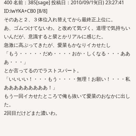
400 名前：385[sage] 投稿日：2010/09/19(日) 23:27:41
ID:lwYKA+CB0 [8/8]
そのあと２、３体位入れ替えてから最終正上位に。
あ、ゴムつけてないわ。と改めて気づく。道理で気持ちい
いんだが、意識すると襞とかリアルに感じた。
急激に高ぶってきたが、愛菜もかなりイカせたし
「もう・・・・・だめ・・・・おか・しくなる・・・ああ
あ・・・」
とか言ってるのでラストスパート。
「いいいい！・・・もう・・・・無理！お願い！・・・私
あああああああああ！」
もう一回イカせたところで俺も抜いて愛菜のおなかに出し
た。
2回目だけどまた濃いわ。