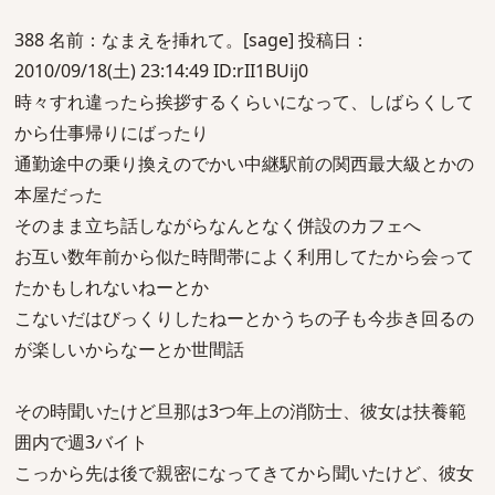
388 名前：なまえを挿れて。[sage] 投稿日：
2010/09/18(土) 23:14:49 ID:rII1BUij0
時々すれ違ったら挨拶するくらいになって、しばらくして
から仕事帰りにばったり
通勤途中の乗り換えのでかい中継駅前の関西最大級とかの
本屋だった
そのまま立ち話しながらなんとなく併設のカフェへ
お互い数年前から似た時間帯によく利用してたから会って
たかもしれないねーとか
こないだはびっくりしたねーとかうちの子も今歩き回るの
が楽しいからなーとか世間話
その時聞いたけど旦那は3つ年上の消防士、彼女は扶養範
囲内で週3バイト
こっから先は後で親密になってきてから聞いたけど、彼女