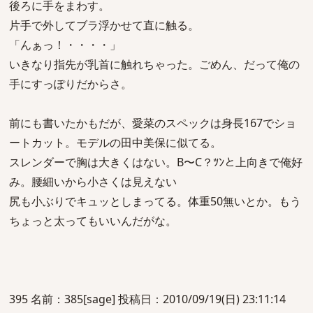
後ろに手をまわす。
片手で外してブラ浮かせて直に触る。
「んぁっ！・・・・」
いきなり指先が乳首に触れちゃった。ごめん、だって俺の
手にすっぽりだからさ。
前にも書いたかもだが、愛菜のスペックは身長167でショ
ートカット。モデルの田中美保に似てる。
スレンダーで胸は大きくはない。B〜C？ﾂﾝと上向きで俺好
み。腰細いから小さくは見えない
尻も小ぶりでキュッとしまってる。体重50無いとか。もう
ちょっと太ってもいいんだがな。
395 名前：385[sage] 投稿日：2010/09/19(日) 23:11:14