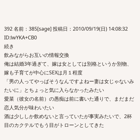
392 名前：385[sage] 投稿日：2010/09/19(日) 14:08:32
ID:lwYKA+CB0
続き
飲みながらお互いの情報交換
俺は結婚3年過ぎて、嫁は女としては別格というか別物、
嫁も子育てが中心にSEXは月１程度
「男の人ってやっぱそうなんですよねー妻は女じゃないみ
たいに」とちょっと気に入らなかったみたい
愛菜（彼女の名前）の愚痴は前に書いた通りで、まだまだ
恋人気分が味わいたい
酒は少ししか飲めないと言っていたが事実みたいで、2杯
目のカクテルでもう目がトローンとしてきた