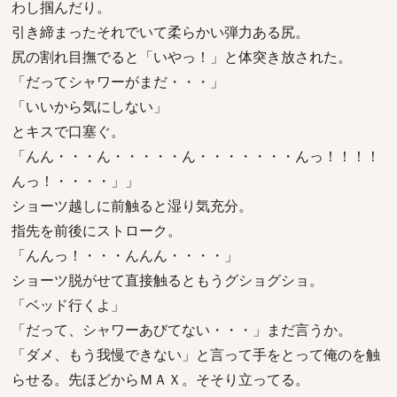
わし掴んだり。
引き締まったそれでいて柔らかい弾力ある尻。
尻の割れ目撫でると「いやっ！」と体突き放された。
「だってシャワーがまだ・・・」
「いいから気にしない」
とキスで口塞ぐ。
「んん・・・ん・・・・・ん・・・・・・・んっ！！！！
んっ！・・・・」」
ショーツ越しに前触ると湿り気充分。
指先を前後にストローク。
「んんっ！・・・んんん・・・・」
ショーツ脱がせて直接触るともうグショグショ。
「ベッド行くよ」
「だって、シャワーあびてない・・・」まだ言うか。
「ダメ、もう我慢できない」と言って手をとって俺のを触
らせる。先ほどからＭＡＸ。そそり立ってる。