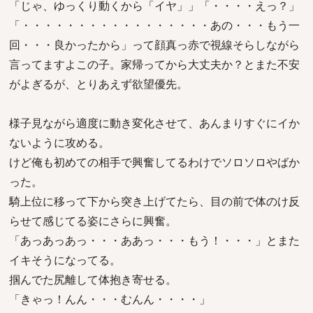
「じゃ、ゆっくり動くから「イヤ」」「・・・・えっ？」
「・・・・・・・・・・・・・・・・・あの・・・もう一
回・・・良かったから」って顔真っ赤で視線そらしながら
言ってますよこの子。家帰ってから大丈夫か？とまた不安
がよぎるが、とりあえず欲望優先。
様子見ながら適度に動き変化させて、あんまりすぐにイか
ないように攻める。
けど俺も初めての相手で興奮してるわけでソロソロやばか
った。
騎上位に移って下から突き上げてたら、目の前で体のけ反
らせて感じてる姿にさらに興奮。
「あっあっあっ・・・ああっ・・・もう！・・・」とまた
イキそうになってる。
掴んでた尻離して体抱き寄せる。
「きゃっ！んん・・・むんん・・・・」