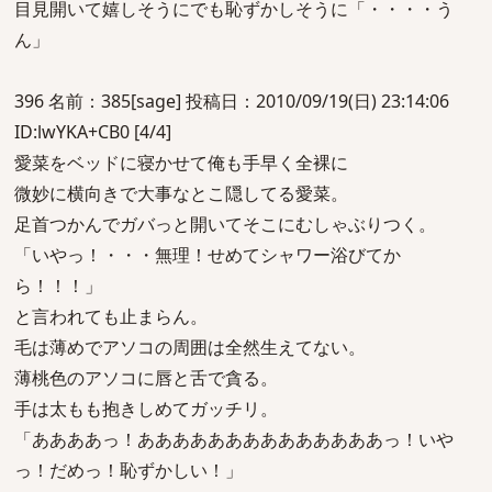
目見開いて嬉しそうにでも恥ずかしそうに「・・・・う
ん」
396 名前：385[sage] 投稿日：2010/09/19(日) 23:14:06
ID:lwYKA+CB0 [4/4]
愛菜をベッドに寝かせて俺も手早く全裸に
微妙に横向きで大事なとこ隠してる愛菜。
足首つかんでガバっと開いてそこにむしゃぶりつく。
「いやっ！・・・無理！せめてシャワー浴びてか
ら！！！」
と言われても止まらん。
毛は薄めでアソコの周囲は全然生えてない。
薄桃色のアソコに唇と舌で貪る。
手は太もも抱きしめてガッチリ。
「ああああっ！ああああああああああああああっ！いや
っ！だめっ！恥ずかしい！」