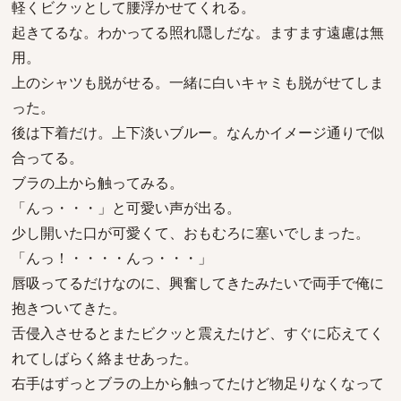
軽くビクッとして腰浮かせてくれる。
起きてるな。わかってる照れ隠しだな。ますます遠慮は無
用。
上のシャツも脱がせる。一緒に白いキャミも脱がせてしま
った。
後は下着だけ。上下淡いブルー。なんかイメージ通りで似
合ってる。
ブラの上から触ってみる。
「んっ・・・」と可愛い声が出る。
少し開いた口が可愛くて、おもむろに塞いでしまった。
「んっ！・・・・んっ・・・」
唇吸ってるだけなのに、興奮してきたみたいで両手で俺に
抱きついてきた。
舌侵入させるとまたビクッと震えたけど、すぐに応えてく
れてしばらく絡ませあった。
右手はずっとブラの上から触ってたけど物足りなくなって