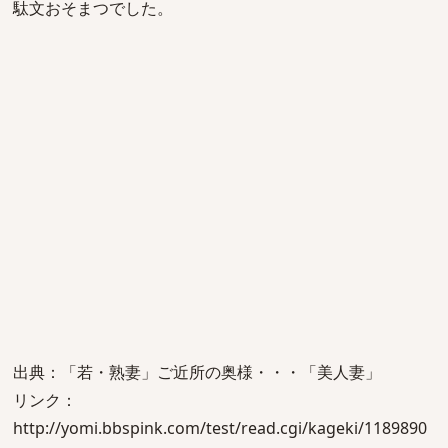
駄文おそまつでした。
出典：「若・熟妻」ご近所の奥様・・・「美人妻」
リンク：
http://yomi.bbspink.com/test/read.cgi/kageki/1189890