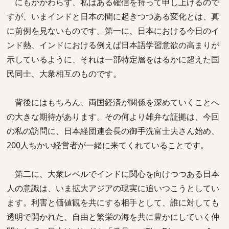
にもかかわらず、私はある確信を持って申し上げるので
すが、いまインドと日本の間に起きつつある変化とは、真
に前例を見ないものです。第一に、日本における今日のイ
ンド熱、インドにおける例えば日本語学習意欲の高まりが
示しているように、それは一部特定層をはるかに超えた国
民同士、大衆相互のものです。
背後にはもちろん、両国経済が関係を深めていくことへ
の大きな期待があります。その何より雄弁な証拠は、今回
の私の訪問に、日本経団連会長の御手洗富士夫さん始め、
200人ちかい経営者が一緒に来てくれていることです。
第二に、大衆レベルでインドに関心を向けつつある日本
人の意識は、いま拡大アジアの現実に追いつこうとしてい
ます。利害と価値観を共にする相手として、誰に対しても
透明で開かれた、自由と繁栄の海を共に豊かにしていく仲