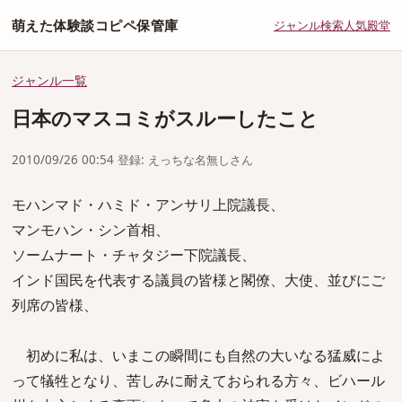
萌えた体験談コピペ保管庫
ジャンル
検索
人気
殿堂
ジャンル一覧
日本のマスコミがスルーしたこと
2010/09/26 00:54 登録: えっちな名無しさん
モハンマド・ハミド・アンサリ上院議長、
マンモハン・シン首相、
ソームナート・チャタジー下院議長、
インド国民を代表する議員の皆様と閣僚、大使、並びにご
列席の皆様、
初めに私は、いまこの瞬間にも自然の大いなる猛威によ
って犠牲となり、苦しみに耐えておられる方々、ビハール