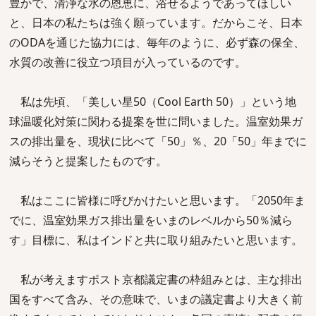
豊かで、清浄な水の恩恵に、浴せるようであってほしい
と、日本の私たちは強く願っています。だからこそ、日本
のODAを通じた協力には、毎年のように、必ず森の保全、
水質の改善に役立つ項目が入っているのです。
私は先頃、「美しい星50（Cool Earth 50）」という地
球温暖化対策に関わる提案を世に問いました。温室効果ガ
スの排出量を、現状に比べて「50」％、20「50」年までに
減らそうと提案したものです。
私はここに皆様に呼びかけたいと思います。「2050年ま
でに、温室効果ガス排出量をいまのレベルから50％減ら
す」目標に、私はインドと共に取り組みたいと思います。
私が考えますポスト京都議定書の枠組みとは、主な排出
国をすべて含み、その意味で、いまの議定書より大きく前