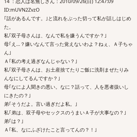
14 ：恋人は名無しさん：2010/09/26(日) 12:47:09
ID:mUVN2ZvzO
｢話があるんです。｣と流れをぶった切って私が話しはじめ
た。
私｢双子母さんは、なんで私を嫌うんですか？｣
母｢え…？嫌いなんて言った覚えないわよ？ねぇ、Ａ子ちゃ
ん｣
Ａ｢私の考え過ぎなんじゃない？｣
私｢双子母さんは、お土産捨てたりご飯に洗剤まぜたりみ
んなにしてるんですか？｣
母｢なによ人聞きの悪い。なに？話って、人を悪者扱いし
にきたの？｣
弟｢そうだよ。言い過ぎだよ私。｣
私｢弟は、双子母やセックスのうまいＡ子が大事なの？｣
弟｢は？｣
Ａ｢私、なにふざけたこと言ってんの？！｣