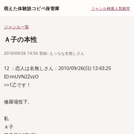
萌えた体験談コピペ保管庫
ジャンル
検索
人気
殿堂
ジャンル一覧
Ａ子の本性
2010/09/26 14:56 登録: えっちな名無しさん
12 ：恋人は名無しさん：2010/09/26(日) 12:43:25
ID:mUVN2ZvzO
>>1乙です！
修羅場投下。
私
Ａ子