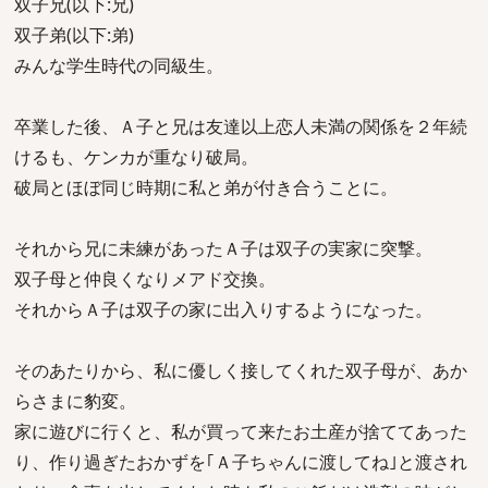
双子兄(以下:兄)
双子弟(以下:弟)
みんな学生時代の同級生。
卒業した後、Ａ子と兄は友達以上恋人未満の関係を２年続
けるも、ケンカが重なり破局。
破局とほぼ同じ時期に私と弟が付き合うことに。
それから兄に未練があったＡ子は双子の実家に突撃。
双子母と仲良くなりメアド交換。
それからＡ子は双子の家に出入りするようになった。
そのあたりから、私に優しく接してくれた双子母が、あか
らさまに豹変。
家に遊びに行くと、私が買って来たお土産が捨ててあった
り、作り過ぎたおかずを｢Ａ子ちゃんに渡してね｣と渡され