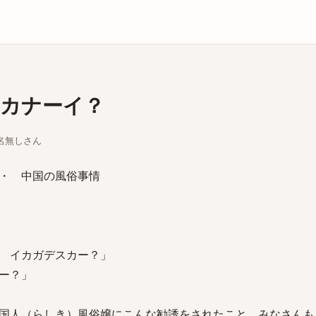
庫
カナーイ？
ちな名無しさん
・ 中国の風俗事情
 イカガデスカー？」
ー？」
国人（らしき）風俗嬢にこんな勧誘をされたこと、みなさんも