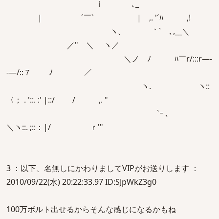
i ゝ､_
| ´￣` | ,. '´ﾊ ,!
ヽ、 ｀` ､,__＼
／" ＼ ヽ／
＼ノ ﾉ ﾊ￣r/:::r―-
-―/::７ ﾉ ／
ヽ. ヽ::
〈； . '::. :' |::/ / ,. "
`ｰ ､
＼ヽ::. ;::：|/ ｒ'"
3 ：以下、名無しにかわりましてVIPがお送りします ：
2010/09/22(水) 20:22:33.97 ID:SJpWkZ3g0
100万ボルト出せるからそんな感じになるかもね