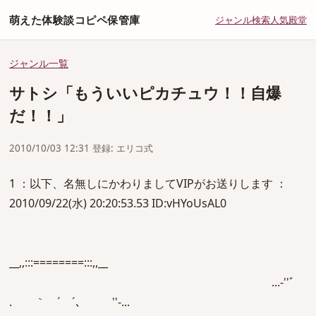
萌えた体験談コピペ保管庫
ジャンル
検索
人気
殿堂
ジャンル一覧
サトシ「もういいピカチュウ！！自爆
だ！！」
2010/10/03 12:31 登録: エリコ式
1 ：以下、名無しにかわりましてVIPがお送りします ：
2010/09/22(水) 20:20:53.53 ID:vHYoUsAL0
__,,:::========:::,,__
...‐''ﾞ
. ｀ ´ ´､ ゝ ''‐...