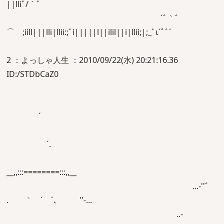
||lliﾞ/｀ﾞ
´ﾞ｀ﾞ
⌒ゞ;iill|||lli|llii:;ﾞi|||||l||ilil||i|llii;|;_ﾞι´ﾟﾞ´
2 ：よっしゃ人生 ：2010/09/22(水) 20:21:16.36
ID:/STDbCaZ0
´
´.
__,,:::========:::,,__
...‐''ﾞ
. ｀ ´ ´､ ゝ ''‐...
..‐