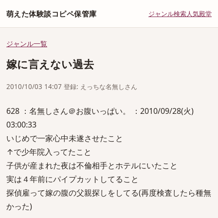
萌えた体験談コピペ保管庫
ジャンル
検索
人気
殿堂
ジャンル一覧
嫁に言えない過去
2010/10/03 14:07 登録: えっちな名無しさん
628 ：名無しさん＠お腹いっぱい。 ：2010/09/28(火)
03:00:33
いじめで一家心中未遂させたこと
↑で少年院入ってたこと
子供が産まれた夜は不倫相手とホテルにいたこと
実は４年前にパイプカットしてること
探偵雇って嫁の腹の父親探しをしてる(再度検査したら種無
かった)