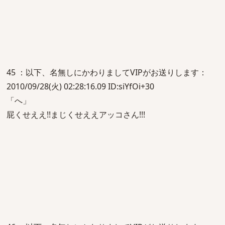
45 ：以下、名無しにかわりましてVIPがお送りします：
2010/09/28(火) 02:28:16.09 ID:siYfOi+30
「へ」
屁くせええ!!まじくせええアッコさん!!!