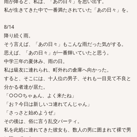
雨が降ると、私は、「あの日々」を思い出す。
私が生きてきた中で一番満たされていた「あの日々」を。
8/14
降り続く雨。
そう言えば、「あの日々」もこんな雨だった気がする。
思えば、「あの日々」が一番輝いていたと思う。
中学三年の夏休み、雨の日。
私は級友に連れられ、町外れの倉庫へ向かった。
すると、そこには、十人位の男子、それも一目見て不良と
分かる者達が居た。
「○○○ちゃぁん、よく来たね」
「お？今日は新しいコ連れてんじゃん」
「さっさと始めようぜ」
その後は、俗に言う乱交パーティ。
私を此処に連れてきた彼女も、数人の男に囲まれて裸で男