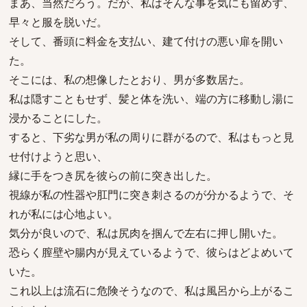
まあ、当然だろう。だが、私はそんな事を気にも留めず、
早々と服を脱いだ。
そして、番頭に料金を支払い、建て付けの悪い扉を開い
た。
そこには、私の想像したとおり、男が多数居た。
私は隠すこともせず、髪と体を洗い、端の方に移動し湯に
浸かることにした。
すると、下劣な男が私の周りに群がるので、私はもっと見
せ付けようと思い、
縁に手をつき尻を彼らの前に突き出した。
視線が私の性器や肛門に突き刺さるのが分かるようで、そ
れが私には心地よい。
気分が良いので、私は尻肉を掴んで左右に押し開いた。
恐らく膣壁や腸内が見えているようで、彼らはどよめいて
いた。
これ以上は流石に危険そうなので、私は風呂から上がるこ