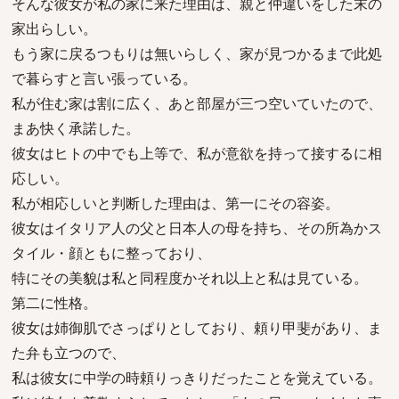
そんな彼女が私の家に来た理由は、親と仲違いをした末の
家出らしい。
もう家に戻るつもりは無いらしく、家が見つかるまで此処
で暮らすと言い張っている。
私が住む家は割に広く、あと部屋が三つ空いていたので、
まあ快く承諾した。
彼女はヒトの中でも上等で、私が意欲を持って接するに相
応しい。
私が相応しいと判断した理由は、第一にその容姿。
彼女はイタリア人の父と日本人の母を持ち、その所為かス
タイル・顔ともに整っており、
特にその美貌は私と同程度かそれ以上と私は見ている。
第二に性格。
彼女は姉御肌でさっぱりとしており、頼り甲斐があり、ま
た弁も立つので、
私は彼女に中学の時頼りっきりだったことを覚えている。