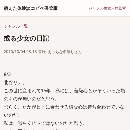
萌えた体験談コピペ保管庫
ジャンル
検索
人気
殿堂
ジャンル一覧
或る少女の日記
2010/10/04 23:18 登録: えっちな名無しさん
8/3
北谷リナ。
この世に産まれて16年、私には、羞恥心とかそういった類
のものが無いのだと思う。
恐らく、たかがヒトに合わせる様な心は持ち合わせていな
いのだ。
私は、恐らくヒトではないのだと思う。