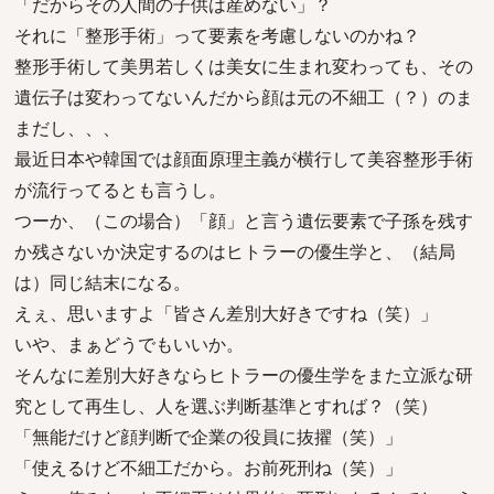
「だからその人間の子供は産めない」？
それに「整形手術」って要素を考慮しないのかね？
整形手術して美男若しくは美女に生まれ変わっても、その
遺伝子は変わってないんだから顔は元の不細工（？）のま
まだし、、、
最近日本や韓国では顔面原理主義が横行して美容整形手術
が流行ってるとも言うし。
つーか、（この場合）「顔」と言う遺伝要素で子孫を残す
か残さないか決定するのはヒトラーの優生学と、（結局
は）同じ結末になる。
えぇ、思いますよ「皆さん差別大好きですね（笑）」
いや、まぁどうでもいいか。
そんなに差別大好きならヒトラーの優生学をまた立派な研
究として再生し、人を選ぶ判断基準とすれば？（笑）
「無能だけど顔判断で企業の役員に抜擢（笑）」
「使えるけど不細工だから。お前死刑ね（笑）」