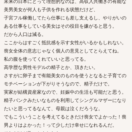
未来の日本にとって理想的なのは、高収入共働きの有能な
美男美女が何人も子供を作れる状態だけど、
子宮フル稼働してたら仕事にも差し支えるし、やりがいの
ある仕事をしている美女はその役目を嫌がると思う。
だから人口は減る。
ここからはすごく抵抗感を示す女性がいるかもしれない。
喪女全体の意志じゃなく個人の意見としてとらえてね。
私の腹を使ってくれていいと思ってる。
高学歴な男性モデルの精子とか、頂きたい。
さすがに卵子まで有能美女のものを使うとなると子育ての
モチベーションが下がりそうなので、精子だけで。
実家が結構資産家なので、妊娠中の生活も可能だと思う。
精子バンクみたいなものを利用してシングルマザーになり
たいと思ってるなんて、母親は泣くだろうな。
でもこういうことを考えてるときだけ喪女でよかった！喪
男よりはよかった！って少しだけ幸せになれるんだ。