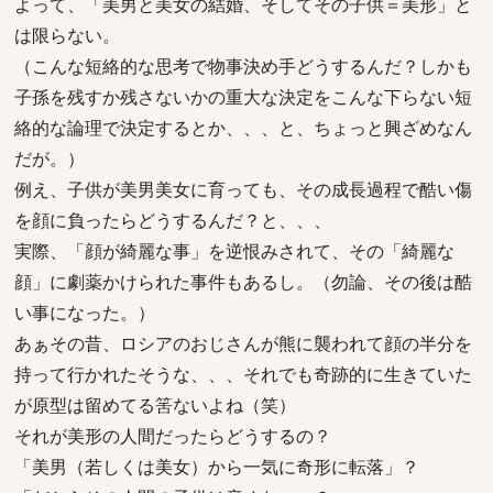
よって、「美男と美女の結婚、そしてその子供＝美形」と
は限らない。
（こんな短絡的な思考で物事決め手どうするんだ？しかも
子孫を残すか残さないかの重大な決定をこんな下らない短
絡的な論理で決定するとか、、、と、ちょっと興ざめなん
だが。）
例え、子供が美男美女に育っても、その成長過程で酷い傷
を顔に負ったらどうするんだ？と、、、
実際、「顔が綺麗な事」を逆恨みされて、その「綺麗な
顔」に劇薬かけられた事件もあるし。（勿論、その後は酷
い事になった。）
あぁその昔、ロシアのおじさんが熊に襲われて顔の半分を
持って行かれたそうな、、、それでも奇跡的に生きていた
が原型は留めてる筈ないよね（笑）
それが美形の人間だったらどうするの？
「美男（若しくは美女）から一気に奇形に転落」？