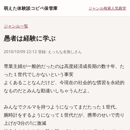
萌えた体験談コピペ保管庫
ジャンル
検索
人気
殿堂
ジャンル一覧
愚者は経験に学ぶ
2010/10/09 22:12 登録: えっちな名無しさん
専業主婦が一般的だったのは高度経済成長期の数十年、た
った１世代でしかないという事実
よくあることなんだけど、今現在の社会的な慣習を永続的
なものだとみんな勘違いしちゃうんだよ。
みんなでクルマを持つようになってまだたった１世代。
腕時計をするようになって１世代だが、携帯のせいで売り
上げが3分の1に激減