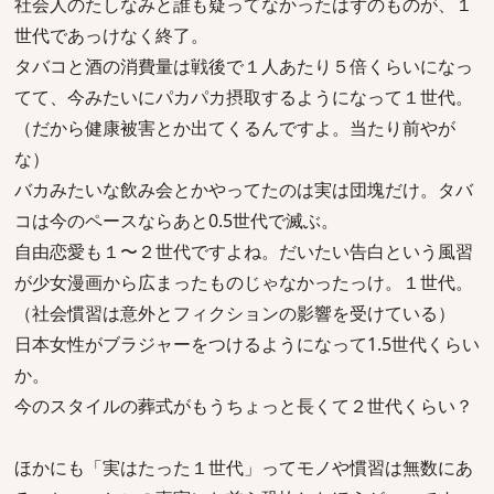
社会人のたしなみと誰も疑ってなかったはずのものが、１
世代であっけなく終了。
タバコと酒の消費量は戦後で１人あたり５倍くらいになっ
てて、今みたいにパカパカ摂取するようになって１世代。
（だから健康被害とか出てくるんですよ。当たり前やが
な）
バカみたいな飲み会とかやってたのは実は団塊だけ。タバ
コは今のペースならあと0.5世代で滅ぶ。
自由恋愛も１〜２世代ですよね。だいたい告白という風習
が少女漫画から広まったものじゃなかったっけ。１世代。
（社会慣習は意外とフィクションの影響を受けている）
日本女性がブラジャーをつけるようになって1.5世代くらい
か。
今のスタイルの葬式がもうちょっと長くて２世代くらい？
ほかにも「実はたった１世代」ってモノや慣習は無数にあ