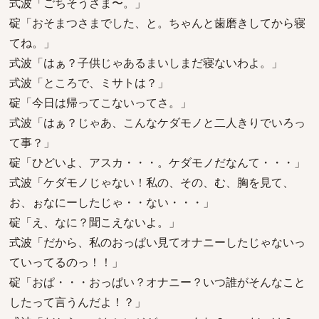
式波「ごちそうさま〜。」
碇「おそまつさまでした、と。ちゃんと歯磨きしてから寝
てね。」
式波「はぁ？子供じゃあるまいしまだ寝ないわよ。」
式波「ところで、ミサトは？」
碇「今日は帰ってこないってさ。」
式波「はぁ？じゃあ、こんなケダモノと二人きりでいろっ
て事？」
碇「ひどいよ、アスカ・・・。ケダモノだなんて・・・」
式波「ケダモノじゃない！私の、その、む、胸を見て、
お、ぉなにーしたじゃ・・ない・・・」
碇「え、なに？聞こえないよ。」
式波「だから、私のおっぱい見てオナニーしたじゃないっ
ていってるのっ！！」
碇「おぱ・・・おっぱい？オナニー？いつ誰がそんなこと
したって言うんだよ！？」