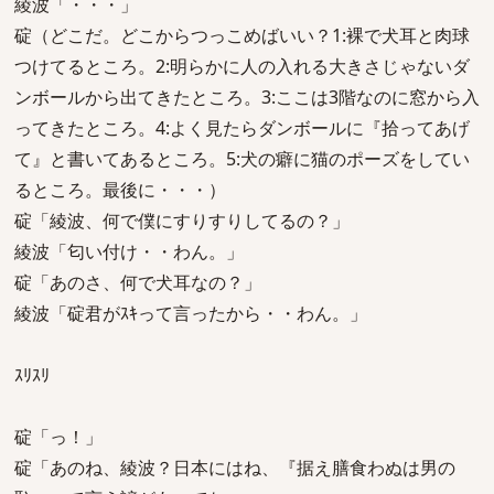
綾波「・・・」
碇（どこだ。どこからつっこめばいい？1:裸で犬耳と肉球
つけてるところ。2:明らかに人の入れる大きさじゃないダ
ンボールから出てきたところ。3:ここは3階なのに窓から入
ってきたところ。4:よく見たらダンボールに『拾ってあげ
て』と書いてあるところ。5:犬の癖に猫のポーズをしてい
るところ。最後に・・・）
碇「綾波、何で僕にすりすりしてるの？」
綾波「匂い付け・・わん。」
碇「あのさ、何で犬耳なの？」
綾波「碇君がｽｷって言ったから・・わん。」
ｽﾘｽﾘ
碇「っ！」
碇「あのね、綾波？日本にはね、『据え膳食わぬは男の