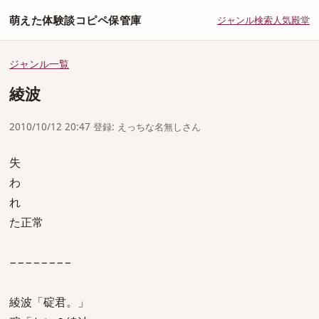
萌えた体験談コピペ保管庫
ジャンル
検索
人気
殿堂
ジャンル一覧
綾波
2010/10/12 20:47 登録: えっちな名無しさん
失
わ
れ
た正常
−−−−−−−−
綾波「碇君。」