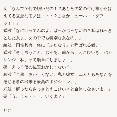
碇「なんで？何で脱いだの！？あとその足の付け根からは
えてる立派なモノは・・・？まさかニューハ・・グフ
ッ！！」
式波「なにいってんのよ。ばっかじゃないの？私はれっき
とした女よ。女の中でも特別な女なの。」
綾波「両性具有。俗に『ふたなり』と呼ばれる者。」
式波「そう言うこと。じゃあ、前から、えこひいき、バカ
シンジ、私、って順番にしましょ。」
碇「えっ？僕の位置おかしくない？」
綾波「全然、おかしくない。私と彼女、二人ともあなたを
感じる事の出来る最高のポジション。」
式波「解ったらさっさとえこひいきと合体しなさいよ。」
碇「う、うん・・・。いくよ？」
ｽﾞﾌﾞ