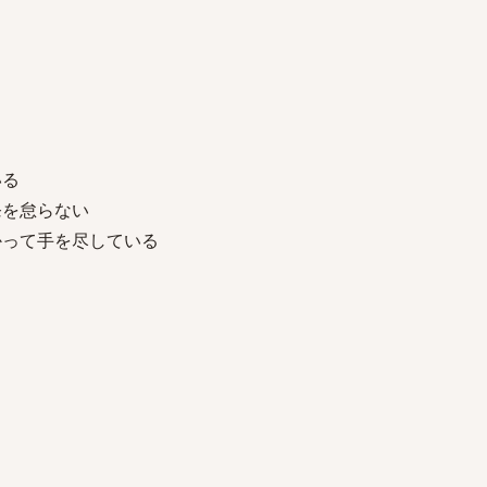
いる
発を怠らない
かって手を尽している