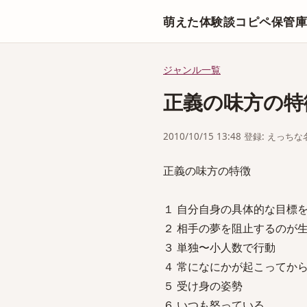
萌えた体験談コピペ保管
ジャンル一覧
正義の味方の特
2010/10/15 13:48 登録: えっ
正義の味方の特徴
１ 自分自身の具体的な目標
２ 相手の夢を阻止するのが
３ 単独〜小人数で行動
４ 常になにかが起こってか
５ 受け身の姿勢
６ いつも怒っている