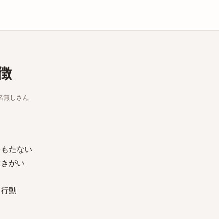
庫
徴
ちな名無しさん
をもたない
生きがい
ら行動