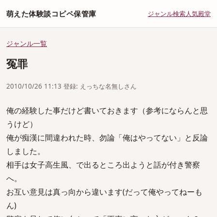
萌えた体験談コピペ保管庫
ジャンル
検索
人気
殿堂
ジャンル一覧
冤罪
2010/10/26 11:13 登録: えっちな名無しさん
俺の経験した事だけど書いておきます（参考にならんと思
うけど）
俺が痴漢に間違われた時、勿論「俺はやってない」と反論
しました。
相手は女子高生風、で出るところ出ようと話が付き警察
へ。
お互い意見は真っ向から違います(だって俺やってねーも
ん)