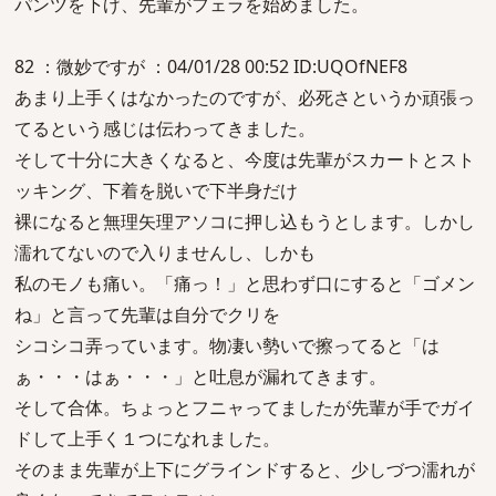
パンツを下げ、先輩がフェラを始めました。
82 ：微妙ですが ：04/01/28 00:52 ID:UQOfNEF8
あまり上手くはなかったのですが、必死さというか頑張っ
てるという感じは伝わってきました。
そして十分に大きくなると、今度は先輩がスカートとスト
ッキング、下着を脱いで下半身だけ
裸になると無理矢理アソコに押し込もうとします。しかし
濡れてないので入りませんし、しかも
私のモノも痛い。「痛っ！」と思わず口にすると「ゴメン
ね」と言って先輩は自分でクリを
シコシコ弄っています。物凄い勢いで擦ってると「は
ぁ・・・はぁ・・・」と吐息が漏れてきます。
そして合体。ちょっとフニャってましたが先輩が手でガイ
ドして上手く１つになれました。
そのまま先輩が上下にグラインドすると、少しづつ濡れが