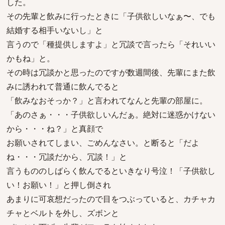
した。
その先輩と飲みに行ったときに「子供欲しいなぁ〜、でも
結婚する相手いないし」と
言うので「種提供しますよ」と冗談で言ったら「それいい
かもね」と。
その時は冗談かと思ったのですが数週間後、先輩にまた飲
みに誘われて普通に飲んでると
「飲みなおそっか？」と言われてなんと先輩の部屋に。
「あのさぁ・・・子供欲しいんだぁ。絶対に迷惑かけない
から・・・ね？」と真顔で
お願いされてしまい、ごめんなさい。と断ると「だよ
ね・・・冗談だから、冗談！」と
言うもののしばらく飲んでるといきなり号泣！「子供欲し
い！お願い！」と押し倒され
あまりに可哀想だったので目をつぶっていると、カチャカ
チャとベルトを外し、ズボンと