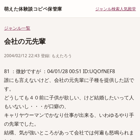
萌えた体験談コピペ保管庫
ジャンル
検索
人気
殿堂
ジャンル一覧
会社の元先輩
2004/02/12 22:43 登録: もえたろう
81 ：微妙ですが ：04/01/28 00:51 ID:UQOfNEF8
誰にも言えないけど、会社の元先輩に子種を提供した話で
す。
どうしても４０前に子供が欲しい、けど結婚したいって人
もいないし・・・が口癖の、
キャリヤウーマンでかなり仕事が出来る、いわゆるやり手
の先輩でした。
結構、気が強いところがあって会社では何遍も怒鳴られま