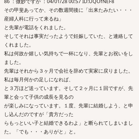
86 ：微妙ですが ：04/01/28 00:57 ID:UQOfNEF8
その甲斐あってか、その数週間後に「出来たみたい・・・
産婦人科に行って来るね」
と先輩が電話をくれました。
そしてそれは事実だったようで妊娠していた、と連絡して
くれました。
私は何故か嬉しい気持ちで一杯になり、先輩とお祝いをし
ました。
先輩はそれから３ヶ月で会社を辞めて実家に戻りました。
私は毎月何かの足しになれば、
と３万ほど送っています。そして２ヶ月に１回ですが、先
輩と会って子供の成長を見るの
が楽しみになっています。１度、先輩に結婚しよう、と申
し込んだのですが「貴方だった
らもっといい子と結婚できるわよ」と断られてしまいまし
た。「でも・・・ありがと」と。