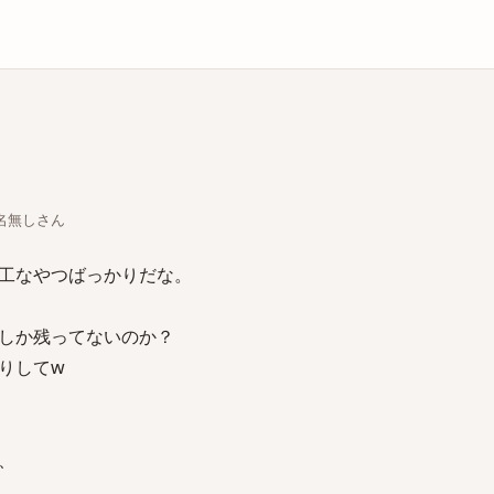
庫
ちな名無しさん
工なやつばっかりだな。
しか残ってないのか？
りしてw
、