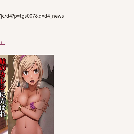
/jc/d4?p=tgs007&d=d4_news
件）