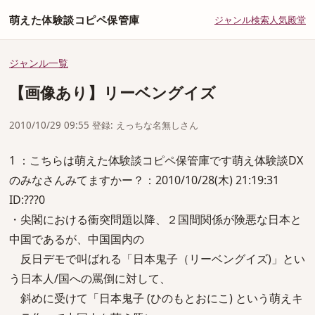
萌えた体験談コピペ保管庫
ジャンル
検索
人気
殿堂
ジャンル一覧
【画像あり】リーベングイズ
2010/10/29 09:55 登録: えっちな名無しさん
1 ：こちらは萌えた体験談コピペ保管庫です萌え体験談DX
のみなさんみてますかー？：2010/10/28(木) 21:19:31
ID:???0
・尖閣における衝突問題以降、２国間関係が険悪な日本と
中国であるが、中国国内の
反日デモで叫ばれる「日本鬼子（リーベングイズ)」とい
う日本人/国への罵倒に対して、
斜めに受けて「日本鬼子 (ひのもとおにこ) という萌えキ