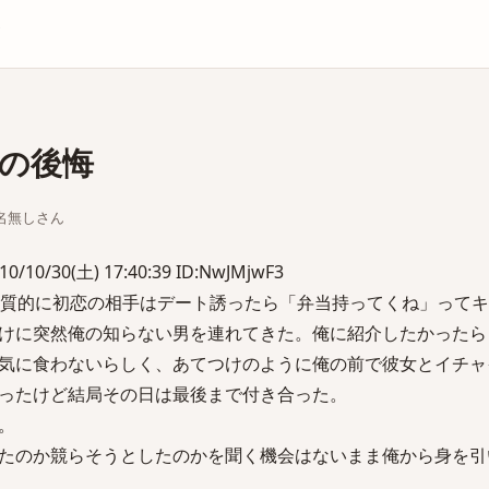
庫
の後悔
ちな名無しさん
/30(土) 17:40:39 ID:NwJMjwF3
実質的に初恋の相手はデート誘ったら「弁当持ってくね」って
けに突然俺の知らない男を連れてきた。俺に紹介したかったら
気に食わないらしく、あてつけのように俺の前で彼女とイチャ
ったけど結局その日は最後まで付き合った。
。
たのか競らそうとしたのかを聞く機会はないまま俺から身を引