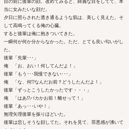
目の前に後輩の顔。改めてみると、綺麗な目をしてて、本
当に女みたいな顔だ。
夕日に照らされた透き通るような肌は、美しく見えた。そ
して高鳴ってくる俺の心臓。
すると後輩は俺に抱きついてきた。
一瞬何が何か分からなかった。ただ、とても良い匂いがし
た。
後輩「先輩･･･」
俺 「お、おい！何してんだよ！」
後輩「もう･･･我慢できない･･･」
俺 「な、何!?なんだお前？どうしたんだよ！」
後輩「ずっとこうしたかったです・・・」
俺 「はあ!?バカかお前！離せって！」
後輩「あっ･･･いや！」
無理矢理後輩を振りほどいた。
後輩は悲しそうな顔してた。それを見て、罪悪感が沸いて