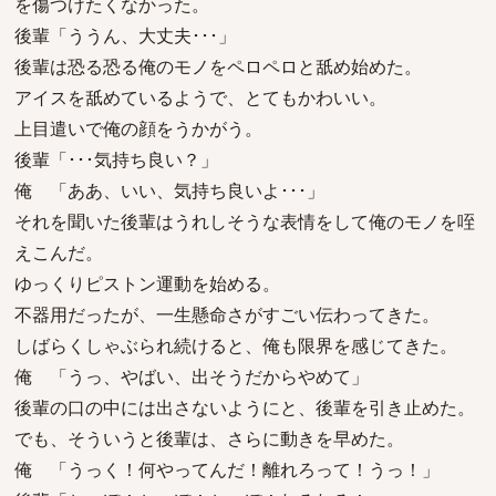
を傷つけたくなかった。
後輩「ううん、大丈夫･･･」
後輩は恐る恐る俺のモノをペロペロと舐め始めた。
アイスを舐めているようで、とてもかわいい。
上目遣いで俺の顔をうかがう。
後輩「･･･気持ち良い？」
俺 「ああ、いい、気持ち良いよ･･･」
それを聞いた後輩はうれしそうな表情をして俺のモノを咥
えこんだ。
ゆっくりピストン運動を始める。
不器用だったが、一生懸命さがすごい伝わってきた。
しばらくしゃぶられ続けると、俺も限界を感じてきた。
俺 「うっ、やばい、出そうだからやめて」
後輩の口の中には出さないようにと、後輩を引き止めた。
でも、そういうと後輩は、さらに動きを早めた。
俺 「うっく！何やってんだ！離れろって！うっ！」