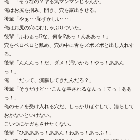
俺 「そうなの？ヤる気マンマンじゃんか」
俺はお尻を掴み、開き、穴を露出させる。
後輩「やぁ･･･恥ずかしい･･･」
俺はお尻の穴にむしゃぶりついた。
後輩「ふわぁっ!?な、何を!?あっ！んああっ！」
穴をペロペロと舐め、穴の中に舌をズポズポと出し入れす
る。
後輩「んんんっ！だ、ダメ！汚いから！やっ！ああん
っ！」
俺 「だって、浣腸してきたんだろ？」
後輩「そうだけど･･･こんな事されるなんっ！てっ！ああ
っ！」
俺のモノを受け入れる穴だ、しっかりほぐして、濡らして
おかないといけない。
こいつにケガもさせたくない。
後輩「ひあああっ！ああん！わあっ！あっふ！」