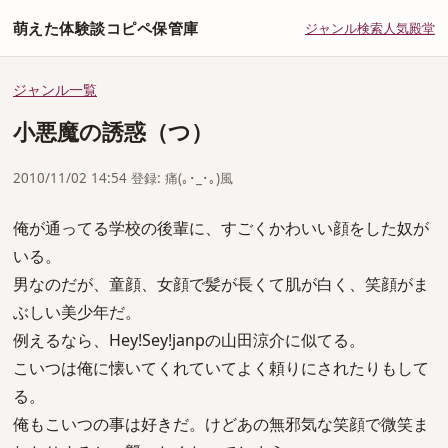
萌えた体験談コピペ保管庫
ジャンル
検索
人気
殿堂
ジャンル一覧
小悪魔の誘惑（つ）
2010/11/02 14:54 登録: 痛(｡･_･｡)風
俺が通ってる学校の後輩に、すごくかわいい顔をした奴が
いる。
男なのだが、童顔、女顔で髪が長くて肌が白く、笑顔がま
ぶしい美少年だ。
例えるなら、Hey!Sey!janpの山田涼介に似てる。
こいつは俺に懐いてくれていてよく頼りにされたりもして
る。
俺もこいつの事は好きだ。けどあの無邪気な笑顔で微笑ま