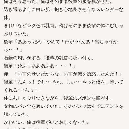
俺はそう思った。俺はそのまま後輩の服を脱がせた。
透き通るように白い肌、抱き心地良さそうなスレンダーな
体。
きれいなピンク色の乳首。俺はそのまま後輩の体にむしゃ
ぶりついた。
後輩「ああっ!だめ！やめて！声が･･･んあ！出ちゃうか
ら･･･！」
石鹸の匂いがする。後輩の乳首に吸い付く。
後輩「ひあ！あああああ・・・！」
俺 「お前のせいだからな、お前が俺を誘惑したんだ！」
後輩「んんっ！でも･･･うれ、しい･･･やっと僕を、抱いて
くれる･･･んっ！」
体にむしゃぶりつきながら、後輩のズボンを脱がす。
女物のパンツを履いていた。そのパンツはすでにテントを
張っていた。
かわいい。俺は後輩がいとおしくなった。