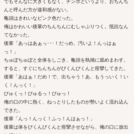
でもそんなに大きくもなく、チンポというより、おちんち
んと呼んだ方が違和感がない。
亀頭はきれいなピンク色だった。
俺はかわいい後輩のちんちんにむしゃぶりつく。抵抗なん
てなかった。
後輩「あっはあぁっ･･･！だっめ、汚いよ！んっはぁ
っ！」
ちゅぽちゅぽと全体をしごき、亀頭を執拗に舐めまわす。
すると、すぐにちんちんがびくんびくんと痙攣してきた。
後輩「あはぁ！だめ！で、出ちゃう！あ、もうっいく！い
く！んっく！」
びゅくっ！びゅるっ！ぴゅっ！
俺の口の中に熱く、ねっとりしたものが勢いよく流れ込ん
できた。
後輩「んっ！んっく！ふっ！んはぁっ！」
後輩は体をびくんびくんと痙攣させながら、俺の口に放出