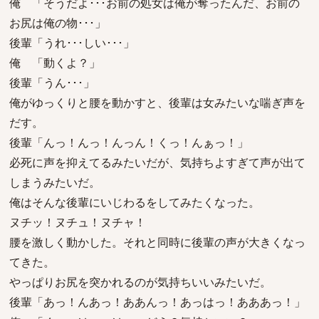
俺 「そうだよ･･･お前の処女は俺が奪ったんだ、お前の
お尻は俺の物･･･」
後輩「うれ･･･しい･･･」
俺 「動くよ？」
後輩「うん･･･」
俺がゆっくりと腰を動かすと、後輩は女みたいな喘ぎ声を
だす。
後輩「んっ！んっ！んっん！くっ！んぁっ！」
必死に声を抑えてるみたいだが、気持ちよすぎて声が出て
しまうみたいだ。
俺はそんな後輩にいじわるをしてみたくなった。
ヌチッ！ヌチュ！ヌチャ！
腰を激しく動かした。それと同時に後輩の声が大きくなっ
てきた。
やっぱりお尻を突かれるのが気持ちいいみたいだ。
後輩「あっ！んあっ！ああんっ！あっはっ！あああっ！」