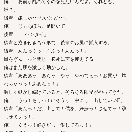
俺 「お前が乱れてるのを見たいんだよ。それとも、
嫌？」
後輩「嫌じゃ･･･ないけど･･･」
俺 「じゃあほら、足開いて･･･」
後輩「･･･ヘンタイ」
後輩と抱き付き合う形で、後輩のお尻に挿入する。
後輩「んんっくっ！くふっ！んんっ！」
目をぎゅーっと閉じ、必死に声を抑えてる。
俺はまた腰を激しく動かした。
後輩「あああっ！あんっ！やっ、やめてぇっ！お尻が、壊
れちゃうっ！ああんっ！」
激しく動かし続けていると、そろそろ限界がやってきた。
俺 「うっ！もうっ！出そうっ！中にっ！出していい!?」
後輩「あんっ！だ、出して！僕を、妊娠っ！させてっ！孕
ませてぇっ！」
俺 「くうっ！好きだっ！愛してるっ！」