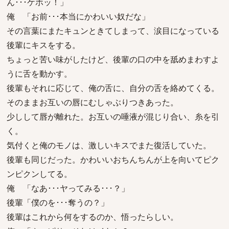
ん･･･ケホッ！」
俺 「お前･･･本当にかわいい奴だな」
その言葉にまたキュンときてしまって、涙目になっている
後輩にキスをする。
ちょっと苦い味がしたけど、後輩の口の中を舐めまわすよ
うに舌を動かす。
後輩もそれに応じて、俺の舌に、自分の舌を絡めてくる。
そのままお互いの唇にむしゃぶりつきあった。
少しして唇が離れた。お互いの唾液が混じり合い、糸を引
く。
気付くと俺のモノは、激しいキスでまた復活していた。
後輩も同じだった。かわいいおちんちんが上を向いてピク
ンピクンしてる。
俺 「なあ･･･ヤってみる･･･？」
後輩「僕のを･･･奪うの？」
後輩はこれから何をするのか、悟ったらしい。