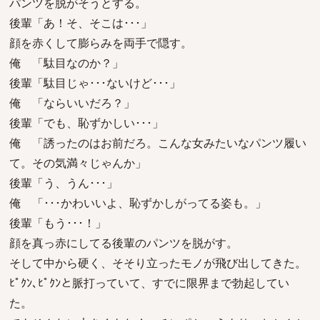
パンツを脱がそうとする。
後輩「あ！そ、そこは･･･」
顔を赤くして膨らみを両手で隠す。
俺 「駄目なのか？」
後輩「駄目じゃ･･･ないけど･･･」
俺 「ならいいだろ？」
後輩「でも、恥ずかしい･･･」
俺 「誘ったのはお前だろ。こんな女みたいなパンツ履い
て。その気満々じゃんか」
後輩「う、うん･･･」
俺 「･･･かわいいよ、恥ずかしがってる姿も。」
後輩「もう･･･！」
顔を真っ赤にしてる後輩のパンツを脱がす。
そして中から硬く、そそり立ったモノが飛び出してきた。
ﾋﾟｸﾝ､ﾋﾟｸﾝと脈打っていて、すでに限界まで勃起してい
た。