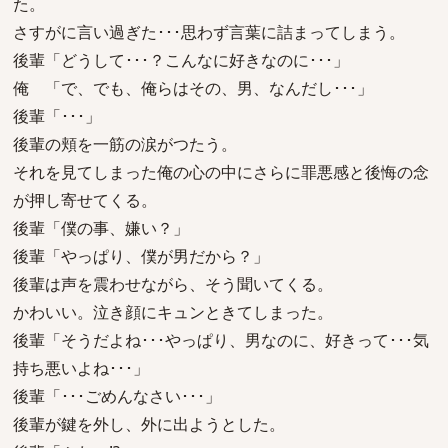
た。
さすがに言い過ぎた･･･思わず言葉に詰まってしまう。
後輩「どうして･･･？こんなに好きなのに･･･」
俺 「で、でも、俺らはその、男、なんだし･･･」
後輩「･･･」
後輩の頬を一筋の涙がつたう。
それを見てしまった俺の心の中にさらに罪悪感と後悔の念
が押し寄せてくる。
後輩「僕の事、嫌い？」
後輩「やっぱり、僕が男だから？」
後輩は声を震わせながら、そう聞いてくる。
かわいい。泣き顔にキュンときてしまった。
後輩「そうだよね･･･やっぱり、男なのに、好きって･･･気
持ち悪いよね･･･」
後輩「･･･ごめんなさい･･･」
後輩が鍵を外し、外に出ようとした。