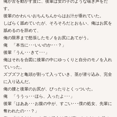
俺が舌を動かす度に、後輩は女の子のような喘ぎ声をだ
す。
後輩のかわいいおちんちんからはお汁が垂れていた。
しばらく舐めていたが、そろそろだとおもい、俺はお尻を
舐めるのを辞めて、
俺の限界まで怒張したモノをお尻にあてがう。
俺 「本当に･･･いいのか･･･？」
後輩「うん･･･きて･･･」
俺はそれを合図に後輩の中にゆっくりと自分のモノを入れ
ていった。
ズブズフと亀頭が割って入っていき、茎が潜り込み、完全
に入り込んだ。
俺の腰と後輩のお尻が、ぴったりとくっついた。
俺 「ううっ･･･ほら、入ったよ･･･」
後輩「はああ･･･お腹の中が、すごい･･･僕の処女、先輩に
奪われたの･･･？」