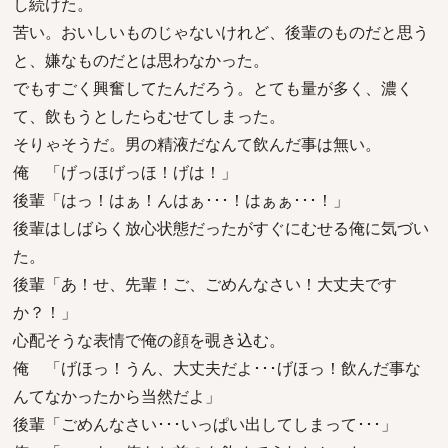
し続けた。
苦い。おいしいものじゃないけれど、後輩のものだと思う
と、嫌なものだとは思わなかった。
でもすごく興奮してたんだろう。とても量が多く、濃く
て、飲もうとしたらむせてしまった。
そりゃそうだ。男の精液だなんて飲んだ事は無い。
俺 「げっほげっほ！げは！」
後輩「はっ！はぁ！んはぁ･･･！はぁぁ･･･！」
後輩はしばらく放心状態だったがすぐにむせる俺に気づい
た。
後輩「あ！せ、先輩！ご、ごめんなさい！大丈夫です
か？！」
心配そうな表情で俺の顔を覗き込む。
俺 「げほっ！うん、大丈夫だよ･･･げほっ！飲んだ事な
んてなかったから当然だよ」
後輩「ごめんなさい･･･いっぱい出してしまって･･･」