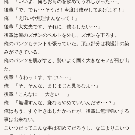
俺 「いいよ、俺もお前のを飲めてうれしかった･･･」
後輩「で、でも･･･そうだ！今度は僕がしてあげます！」
俺 「え!?いや無理すんなって！」
後輩「大丈夫です、それに、僕もしたい･･･」
後輩は俺のズボンのベルトを外し、ズボンを下ろす。
俺のパンツもテントを張っていた。頂点部分は我慢汁の染
みができている。
俺のパンツを脱がすと、勢いよく固く大きなモノが飛び出
た。
後輩「うわっ！す、すごい･･･」
俺 「そ、そんな、まじまじと見るなよ･･」
後輩「こんなに･･･大きい･･･」
俺 「無理すんな、嫌ならやめていいんだぞ･･･？」
俺はもう、すぐ吐き出したかったが、後輩に無理強いする
事は出来ない。
こいつだってこんな事は初めてだろうし、なによりこいつ