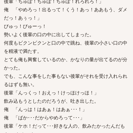
後輩「ちゅぽ！ちゅぽ！ちゅぽ！れろれろ！」
俺 「やめろっ！出るって！くう！あっ！ああもう、ダメ
だっ！あぅっ！」
びゅっ！びゅーっ！
勢いよく後輩の口の中に出してしまった。
何度もビクンビクンと口の中で跳ね、後輩の小さい口の中
を精液で満たす。
とても俺も興奮しているのか、かなりの量が出てるのが分
かった。
でも、こんな事をした事もない後輩がそれを受け入れられ
るはずも無い。
後輩「んっくっ！おえっ！けっほけっほ！」
飲み込もうとしたのだろうが、吐き出した。
俺 「んっは！はあぁ！はあぁ･･･！」
俺 「ばか･･･だからやめろって･･･」
後輩「ケホ！だって･･･好きな人の、飲みたかったんだも