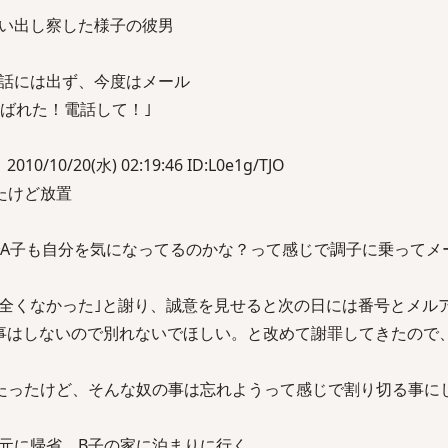
思い出し察した様子の彼男
話には出ず、今度はメール
にばれた！電話して！｣
10/10/20(水) 02:19:46 ID:L0e1g/TJO
たけど放置
でA子も自分を気になってるのかな？って感じで調子に乗ってメ
全くなかった｣と謝り、誠意を見せると次の日には番号とメル
事はしないので別れないでほしい。と改めて謝罪してきたので
たったけど、そんな奴の事は忘れようって感じで割り切る事に
元に帰省、B子の家に泊まりに行く。