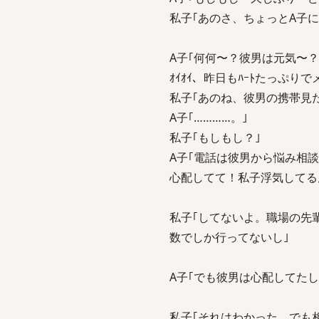
私子｢あのさ、ちょっとA子
A子｢何何〜？彼男は元気〜
ｵｲｵｲ、昨日もﾊｰﾄたっぷり
私子｢あのね、彼男の携帯見
A子｢…………。｣
私子｢もしもし？｣
A子｢電話は彼男から悩み相
心配してて！私子浮気してる
私子｢してないよ。職場の先
数でしか行ってないし｣
A子｢でも彼男は心配してたし
私子｢それはわかった。でも相