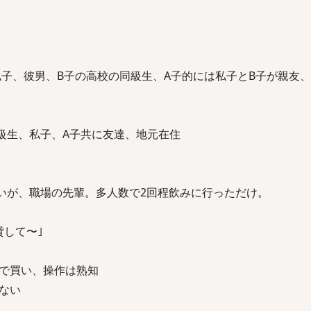
ｰ、私子、彼男、B子の高校の同級生、A子的には私子とB子が親友
同級生、私子、A子共に友達、地元在住
無いが、職場の先輩。多人数で2回程飲みに行っただけ。
貸して〜｣
で買い、操作は熟知
しない