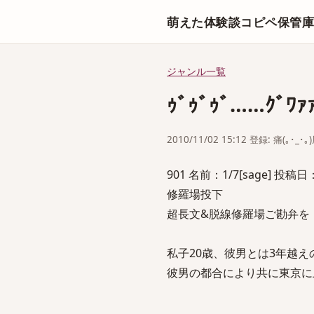
萌えた体験談コピペ保管
ジャンル一覧
ｩﾞｩﾞｩﾞ……ｸﾞﾜｧ
2010/11/02 15:12 登録: 痛(｡･_･｡
901 名前：1/7[sage] 投稿日：20
修羅場投下
超長文&脱線修羅場ご勘弁を
私子20歳、彼男とは3年越え
彼男の都合により共に東京に