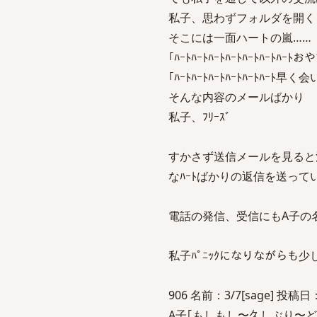
私子、思わずフォルダを開く
そこには一面ハートの嵐……
｢ﾊｰﾄﾊｰﾄﾊｰﾄﾊｰﾄﾊｰﾄﾊｰﾄﾊｰﾄおや
｢ﾊｰﾄﾊｰﾄﾊｰﾄﾊｰﾄﾊｰﾄﾊｰﾄ早く会
そんな内容のメールばかり
私子、ﾌﾘｰｽﾞ
すかさず送信メールを見ると
なﾊｰﾄばかりの返信を送って
電話の発信、受信にもA子の
私子ﾊﾟﾆｯｸになりながらも
906 名前：3/7[sage] 投稿日：20
A子｢もしもし〜久しぶり〜