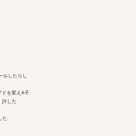
ールしたりし
アドを変えA子
、許した
した