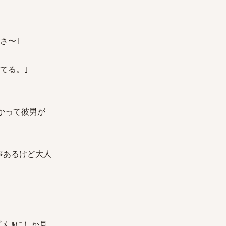
さ〜｣
てる。｣
かって彼男が
事あるけど大人
ﾒｰﾙにしか見