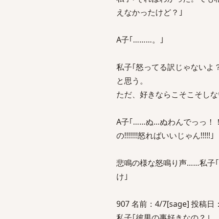
えなかったけど？｣
A子｢………。｣
私子｢怒ってる訳じゃないよ
と思う。
ただ、好きならこそこそしな
A子｢……ぬ…ぬわんでっっ！！
の!!!!!!!怒ればいいじゃん!!!!!｣
悲鳴の様な怒鳴り声……私子
け｣
907 名前：4/7[sage] 投稿日：20
私子｢彼男の事好きなの？｣