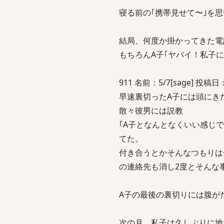
寝る前の｢携帯見せて〜｣を
結局、何度か掛かってきた電
もちろんA子｢ヤバイ！私子
911 名前：5/7[sage] 投稿日：20
早速裏切ったA子には頭にき
散々彼男には説教
｢A子となんとなくいい感じ
てた。
付き合うとかそんなつもりは
の連絡先も消し2度とそんな
A子の最後の裏切りには腹が
次の月、私子は久しぶりに地