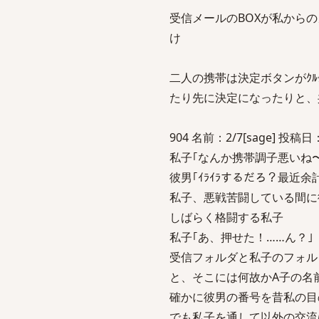
受信メールのBOXが私から
け
二人の携帯は決定ボタンがｸﾙ
たり先に決定になったりと、
904 名前：2/7[sage] 投稿日：20
私子｢なんか携帯調子悪いね
彼男｢ｲﾗｲﾗするだろ？最近余
私子、悪戦苦闘している間に
しばらく格闘する私子
私子｢あ、押せた！……ん？｣
受信フォルダと私子のフォル
と、そこには何故かA子の名
確かに彼男の番号を昔私の目
でも私子を通して以外の交流