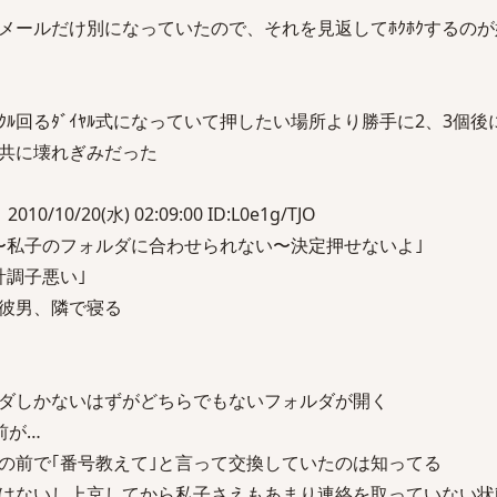
のメールだけ別になっていたので、それを見返してﾎｸﾎｸするの
ｸﾙ回るﾀﾞｲﾔﾙ式になっていて押したい場所より勝手に2、3個
共に壊れぎみだった
10/10/20(水) 02:09:00 ID:L0e1g/TJO
〜私子のフォルダに合わせられない〜決定押せないよ｣
計調子悪い｣
彼男、隣で寝る
ダしかないはずがどちらでもないフォルダが開く
前が…
の前で｢番号教えて｣と言って交換していたのは知ってる
はないし上京してから私子さえもあまり連絡を取っていない状