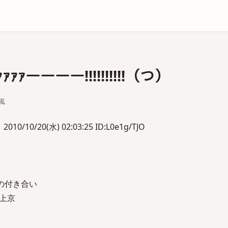
庫
ｧｧｧｧーーーー!!!!!!!!!!（つ）
)風
10/10/20(水) 02:03:25 ID:L0e1g/TJO
の付き合い
上京