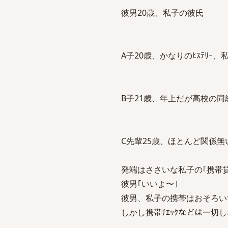
彼男20歳、私子の彼氏
A子20歳、かなりのﾋｽﾃﾘ
B子21歳、年上だが高校の
C先輩25歳、ほとんど関係
発端はささいな私子の｢携帯
彼男｢いいよ〜｣
彼男、私子の携帯はおそろい
しかし携帯ﾁｴｯｸなどは一切