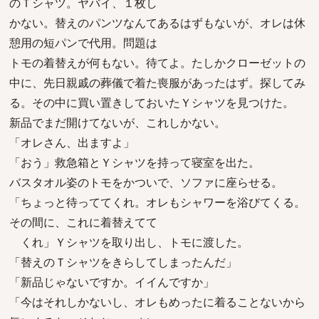
のＴシャツ。ヤバイ、１枚し
かない。替えのパンツなんてあるはずもないが、オレは休
憩用の短パンで代用。問題は
トモの着替えが何もない。待てよ。たしかクローゼットの
中に、先日親戚の葬儀で着た喪服があったはず。探してみ
る。その中に買い置きしておいたＹシャツを見つけた。
新品でまだ開けてないが、これしかない。
「オレさん、出ますよ」
「おう」救急箱とＹシャツを持って寝室を出た。
バスタオル姿のトモをかついで、ソファに座らせる。
「ちょっと待っててくれ。オレもシャワーを浴びてくる。
その間に、これに着替えてて
くれ」Ｙシャツを取り出し、トモに渡した。
「替えのＴシャツをきらしてしまったんだ」
「新品じゃないですか。イイんですか」
「今はそれしかないし、オレもめったに着ることないから