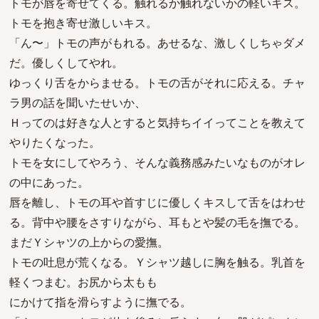
トモが唇を寄せてくる。触れるか触れないかの軽いキス。
トモを抱き寄せ激しいキス。
「ん〜」トモの声がもれる。あせるな、激しくしちゃダメ
だ。優しくしてやれ。
ゆっくり舌をからませる。トモの舌がそれに応える。チャ
ラ男の話を聞いたせいか、
Ｈってのは好きな人とすると気持ちイイってことを教えて
やりたくなった。
トモを女にしてやろう、そんな義務感みたいなものがオレ
の中にあった。
唇を離し、トモの耳や首すじに優しくキスして舌をはわせ
る。背中や腰をさすりながら、耳もとや髪の毛を撫でる。
まだＹシャツの上からの愛撫。
トモの吐息が荒くなる。Ｙシャツ越しに胸を触る。乳首を
軽くつまむ。お尻から太もも
にかけて指を滑らすように撫でる。