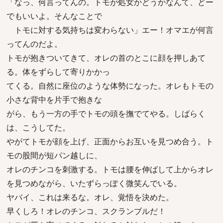
「なっ、何言ってんの。トモが処女かどうかなんて、どー
でもいいよ。そんなことで
トモに対する気持ちは変わらない」エー！オマエが何言
ってんのだよ。
トモが抱きついてきて、オレの首のとこに顔を押しあて
る。体をずらして寄りかかっ
てくる。自然に座位のような体勢になった。オレもトモの
小さな背中を片手で抱きな
がら、もう一方の手でトモの頭を撫でてやる。しばらく
は、こうしてた。
やがてトモが顔を上げ、正面からお互いを見つめ合う。ト
モの股間が短パン越しに、
オレのチンコを刺激する。トモは腰を伸ばして上からオレ
を見つめながら、いたずらっぽく微笑んでいる。
ヤバイ、これは来るな。オレ、覚悟を決めた。
早くしろ！オレのチンコ、スクランブルだ！