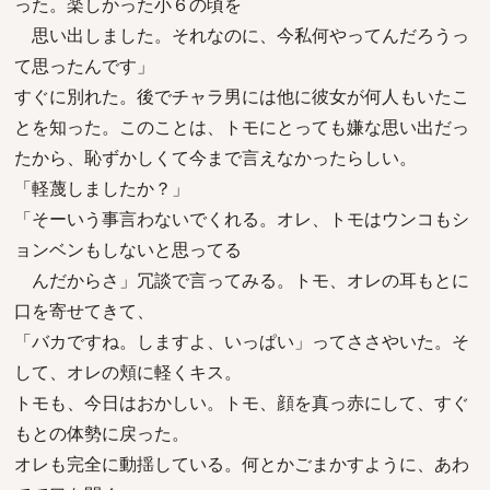
った。楽しかった小６の頃を
思い出しました。それなのに、今私何やってんだろうっ
て思ったんです」
すぐに別れた。後でチャラ男には他に彼女が何人もいたこ
とを知った。このことは、トモにとっても嫌な思い出だっ
たから、恥ずかしくて今まで言えなかったらしい。
「軽蔑しましたか？」
「そーいう事言わないでくれる。オレ、トモはウンコもシ
ョンベンもしないと思ってる
んだからさ」冗談で言ってみる。トモ、オレの耳もとに
口を寄せてきて、
「バカですね。しますよ、いっぱい」ってささやいた。そ
して、オレの頬に軽くキス。
トモも、今日はおかしい。トモ、顔を真っ赤にして、すぐ
もとの体勢に戻った。
オレも完全に動揺している。何とかごまかすように、あわ