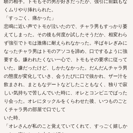
験の相手。トモもその男が好きだったが、強引に前戯もな
くムリやり挿れられた。
「すっごく、痛かった」
悲鳴に近い声でトモが泣いたので、チャラ男もすっかり萎
えてしまった。その後も何度か試したそうだか、相変わら
ず強引でトモは激痛に耐えられなかった。半ばキレぎみに
なったチャラ男はトモのアソコを諦め、口でするように強
要する。嫌われたくない一心で、トモもその要求に従って
いた。嫌だったけど、しかたなかった。だんだんチャラ男
の態度が変化していき、会うたびに口で抜かれ、ザー汁を
飲まされ、まともなデートなどしたこともなく、独りで寂
しい気持ちで苦しんでいた時に、オレとコンビニでばった
り会った。オレにタックルをくらわせた後、いつものごと
くチャラ男の部屋で口でして
いた時、
「オレさんが私のこと覚えていてくれて、すっごく嬉しか