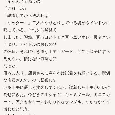
「イイんじゃねえの」
「これ一式」
「試着してから決めれば」
「ヤッター！」二人のやりとりしている姿がウインドウに
映っている。それを偶然見て
しまった。唖然。真っ白いトモと真っ黒いオレ。援交とい
うより、アイドルのおしのび
の休日。それに付き添うボディガード。とても親子にすら
見えない。情けない気持ちに
なった。
店内に入り、店員さんに声をかけ試着をお願いする。親切
な店員さんで、少し緊張して
いるトモに優しく接客してくれた。試着したトモがオレに
見せにきた。今どきのＴシャツ、キャミソール、ミニスカ
ート。アクセサリーにおしゃれなサンダル。なかなかイイ
感じだと思う。