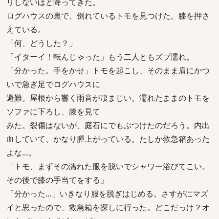
リしないほど降ってきた。
ログハウスの裏で、倒れているトモを見つけた。膝を押さ
えている。
「何、どうした？」
「イターイ！転んじゃった」もう二人ともズブ濡れ。
「分かった。手をかせ」トモを起こし、そのまま肩にかつ
いで急ぎ足でログハウスに
避難。屋根から響く雨音が凄まじい。濡れたままのトモを
ソファに下ろし、膝を見て
みた。裂傷はないが、庭石にでもぶつけたのだろう。内出
血していて、かなり腫上がっている。たしか救急箱あった
よな…。
「トモ、まずその濡れた服を脱いでシャワー浴びてこい。
その後で膝の手当てをする」
「分かった…」いきなり服を脱ぎはじめる。さすがにマズ
イと思ったので、救急箱を探しに行った。どこだっけ？オ