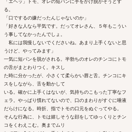
「エヘッ」トモ、オレの短パンに手をかけ脱がそうとす
る。
「口でするの嫌だったんじゃないのか」
「好きな人なら平気です。だってオレさん、５年もこうい
う事してなかったんでしょ。
私には我慢しないでくださいね。あまり上手くないと思
うけど、やってみます」
一気に短パンを脱がされる。半勃ちのオレのチンコにトモ
の舌がまとわりつく。キスし
た時に分かったが、小さくて柔らかい唇と舌。チンコにキ
スをしながら、舌を動かして
いる。確かに上手くはないが、気持ちのこもった丁寧なフ
ェラ。やっぱり慣れてないので、口のまわりがすぐに唾液
だらけになる。時折、指でトモの口元をぬぐってやる。
そんな行為に、トモは嬉しそうな顔をしてゆっくりとチン
コをくわえこむ。奥までムリ