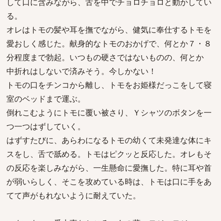
して口に含みながら、舌を中でチョロチョロと動かしてい
る。
オレはトモの髪や耳を撫でながら、健気に奉仕するトモを
愛おしく感じた。献身的なトモのおかげで、何とか７・８
分程度まで勃起。いつもの硬さではないものの、何とか
中折れはしないで済みそう。今しかない！
トモの口をチンコから離し、トモをお姫様だっこをして寝
室のベッドまで運ぶ。
倒れこむようにトモに覆い被さり、Ｙシャツのボタンを一
つ一つはずしていく。
はずすたびに、あらわになるトモの幼くて未発達な体にキ
スをし、舌で舐める。トモはピクッと反応した。オレもそ
の反応を楽しみながら、一生懸命に愛撫した。特に耳や首
が弱いらしく、そこを攻めている時は、トモは口に手をあ
てて声がもれないように耐えていた。