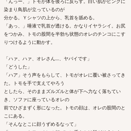
「んっー、」トモが体を後ろに反らす。白い肌がピンクに
染まり鳥肌が立っているのが
分かる。Ｙシャツの上から、乳首を舐める。
「あっ、」唾液で乳首が透ける。かなりイヤラシイ。お尻
をつかみ、トモの股間を半勃ち状態のオレのチンコにこす
りつけるように動かす。
「ハァ、ハァ、オレさん…、ヤバイです」
「どうした」
「ハア」そう声をもらして、トモがオレに覆い被さってき
た。トモを手で支えてやろう
としたら、そのままズルズルと体が下へ力なく落ちてい
き、ソファに座っているオレの
前でひざまずく形になった。トモの顔は、オレの股間のと
こにある。
「そんなとこに顔うずめるなって」