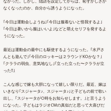
なかった。しかし、隠語を設定してからは、恥ずかしさが
なくなったのか、自分から誘うようになった。
｢今日は運動会しようね｣｢今日は服着ないと怪我するよ｣
｢今日は暑いから服はいいよ｣などと萌えセリフを発するよ
うになった。
最近は運動会の最中にも駆使するようになった。｢水戸さ
んとも遊んで｣｢今日のロッキーは２ラウンドKOかな？｣
｢クララの弱虫、意気地なし｣｢立った立った〜クララが立
った!!｣
こんな感じで嫁も大胆になって嬉しい限りだ。最近、嫁は
いきなり｢スジャータ♪、スジャータ♪｣と子どもの前で歌い
出し、｢スジャータが○時をお知らせします。｣と言うよう
になった。子どもはラジオCMの真似だと思って大喜びだ