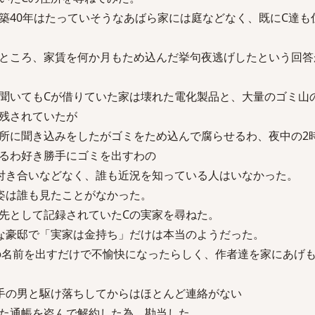
築40年はたっていそうなあばら家には庭などなく、既にC達も
ところ、家賃を何か月もため込んだ挙句夜逃げしたという回答
聞いてもCが借りていた家は壊れた電化製品と、大量のゴミ山
残されていたが
所に聞き込みをしたがゴミをため込んで腐らせるわ、夜中の2
るわ好き勝手にゴミを出すわの
付き合いなどなく、誰も近況を知っている人はいなかった。
姿は誰も見たことがなかった。
先として記録されていたCの実家を尋ねた。
な豪邸で「実家は金持ち」だけは本当のようだった。
の名前を出すだけで不愉快になったらしく、作者達を家にあげ
手の男と駆け落ちしてからはほとんど連絡がない
た通帳を盗んで解約した為、勘当した。