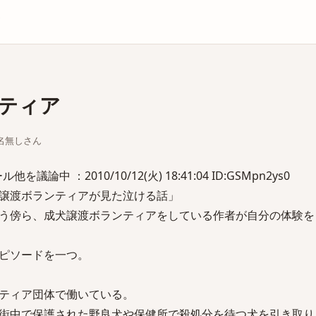
庫
ティア
ちな名無しさん
論中 ：2010/10/12(火) 18:41:04 ID:GSMpn2ys0
譲渡ボランティアが見た泣ける話」
う傍ら、成犬譲渡ボランティアをしている作者が自分の体験を
ピソードを一つ。
ティア団体で働いている。
街中で保護された野良犬や保健所で殺処分を待つ犬を引き取り