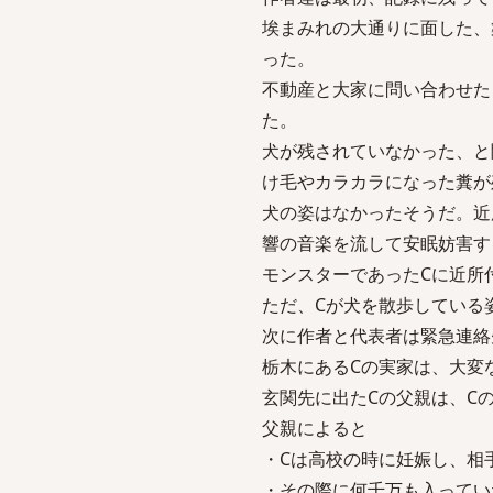
埃まみれの大通りに面した、
った。
不動産と大家に問い合わせた
た。
犬が残されていなかった、と
け毛やカラカラになった糞が
犬の姿はなかったそうだ。近
響の音楽を流して安眠妨害す
モンスターであったCに近所
ただ、Cが犬を散歩している
次に作者と代表者は緊急連絡
栃木にあるCの実家は、大変
玄関先に出たCの父親は、C
父親によると
・Cは高校の時に妊娠し、相
・その際に何千万も入ってい