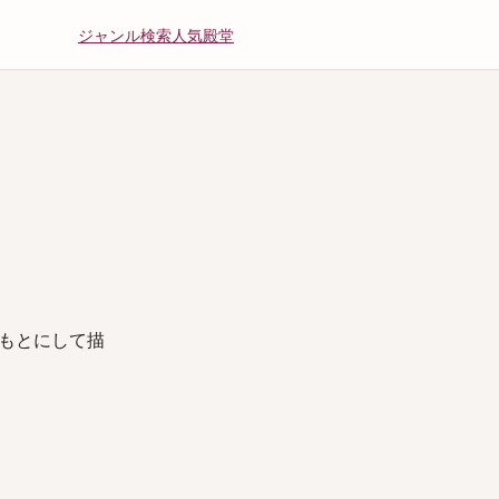
ジャンル
検索
人気
殿堂
もとにして描
、