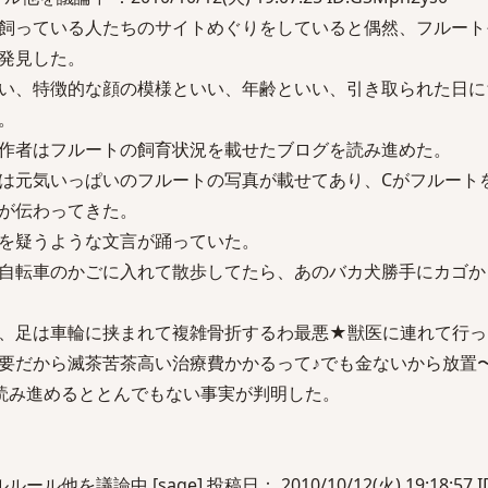
飼っている人たちのサイトめぐりをしていると偶然、フルート
発見した。
い、特徴的な顔の模様といい、年齢といい、引き取られた日に
。
作者はフルートの飼育状況を載せたブログを読み進めた。
は元気いっぱいのフルートの写真が載せてあり、Cがフルート
が伝わってきた。
を疑うような文言が踊っていた。
自転車のかごに入れて散歩してたら、あのバカ犬勝手にカゴか
、足は車輪に挟まれて複雑骨折するわ最悪★獣医に連れて行っ
だから滅茶苦茶高い治療費かかるって♪でも金ないから放置〜&#
読み進めるととんでもない事実が判明した。
他を議論中 [sage] 投稿日： 2010/10/12(火) 19:18:57 ID