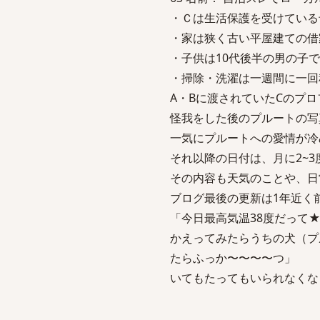
・Ｃは生活保護を受けている
・家は狭く古い平屋建ての借
・子供は10代後半の男の子
・掃除・洗濯は一週間に一回
A・Bに渡されていたCのプ
怪我をした後のプルートの写
一気にプルートへの愛情が冷
それ以降の日付は、月に2~
その内容も天気のことや、日
ブログ最後の更新は1年近く
「今日最高気温38度だって
かえってみたらうちの犬（プル
たらふっか〜〜〜〜つ」
いてもたってもいられなくな