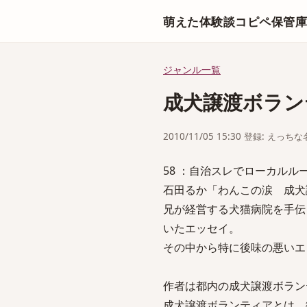
萌えた体験談コピペ保管
ジャンル一覧
成犬譲渡ボラン
2010/11/05 15:30 登録: えっ
58 ：自治スレでローカルルール他を議
石田るか「わんこの涙 成犬
兄が経営する犬猫病院を手伝
いたエッセイ。
その中から特に後味の悪いエ
作者は都内の成犬譲渡ボラン
成犬譲渡ボランティアとは、