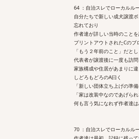
64 ：自治スレでローカルルール他を議
自分たちで新しい成犬譲渡ボ
忘れており
作者達が詳しい当時のことを
プリントアウトされたCのブ
「もう２年前のこと」だとし
代表者が譲渡後に一度も訪問
家族構成や住居があまりに違
しどろもどろのA曰く
「新しい団体立ち上げの準備
「家は改装中なのであげられ
何も言う気になれず作者達は
70 ：自治スレでローカルルール他を議
作者達は最初、記録に残って