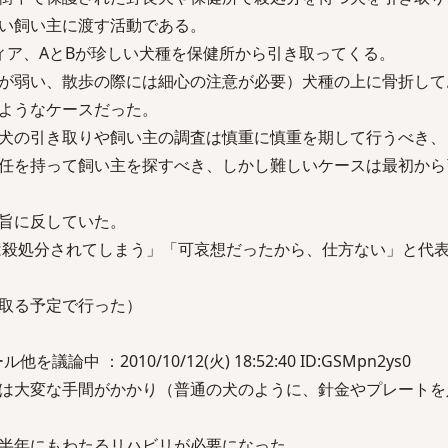
い飼い主に渡す活動である。
ィア、AとBが珍しい犬種を保健所から引き取ってくる。
が弱い、散歩の際には細心の注意が必要）犬種の上に骨折して
ようなケースだった。
犬の引き取りや飼い主の調査は慎重に慎重を期して行うべき、
任を持って飼い主を探すべき、しかし難しいケースは最初から
旨に反していた。
は殺処分されてしまう」「可哀想だったから、仕方ない」と代
取る予定で行った）
論中 ：2010/10/12(火) 18:52:40 ID:GSMpn2ys0
は大変な手間がかかり（普通の犬のように、針金やプレートを
半年にもわたるリハビリが必要になった。