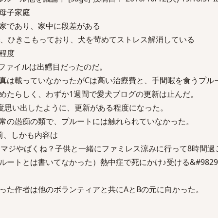
母子家庭
家であり、家中に段差がある
で、ひきこもっており、犬を苛めてストレス解消している
程度
ロファイルは出鱈目だったのだ。
真は載っていなかったがCは高い治療費と、手間暇を食うプル
めたらしく、わずか1週間で愛犬ブログの更新は止んだ。
3度思い出したように、更新がある程度になった。
常の愚痴の類で、プルートには触れられていなかった。
前、しかも内容は
★マジやばくね？子供と一緒にファミレス涼みに行って8時間過
ートとは書いてなかった）熱中症で死にかけ♪受ける&#9829
った作者は他のボランティアと共にAとBの元に向かった。