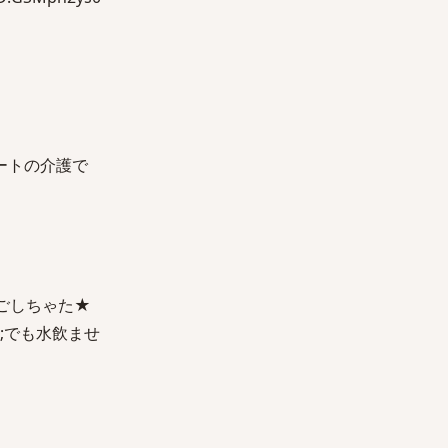
ートの介護で
ごしちゃた★
;でも水飲ませ