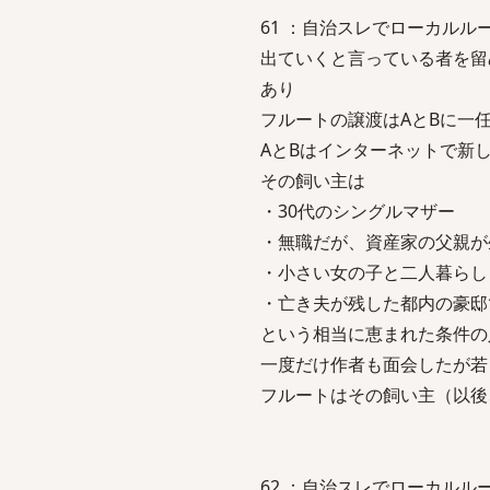
61 ：自治スレでローカルルール他を議
出ていくと言っている者を留
あり
フルートの譲渡はAとBに一
AとBはインターネットで新
その飼い主は
・30代のシングルマザー
・無職だが、資産家の父親が
・小さい女の子と二人暮らし
・亡き夫が残した都内の豪邸
という相当に恵まれた条件の
一度だけ作者も面会したが若
フルートはその飼い主（以後
62 ：自治スレでローカルルール他を議