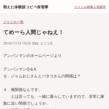
萌えた体験談コピペ保管庫
ジャンル
検索
人気
殿堂
ジャンル一覧
てめーら人間じゃねえ！
2010/11/13 19:26 登録: エリコ式
アンパンマンのホームページより
アンパンマンQ＆A
Ｑ．ジャムおじさんとバタコさんの関係は？
Ａ．無関係なんです。
とは言っても、一緒に暮らしていますので、非常に家
族に近い関係でしょうか。