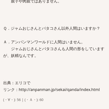
親子や肉親ではありません。
Ｑ．ジャムおじさんとバタコさん以外人間はいますか？
Ａ．アンパンマンワールドに人間はいません。
ジャムおじさんとバタコさんも人間の形をしています
が、妖精なんです。
出典：エリコで
リンク：http://anpanman.jp/sekai/qanda/index.html
(・∀・): 56 | (・Ａ・): 60