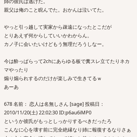
姉の彼氏は逃げた。
親父は俺のこと睨んでた。おかんは泣いてた。
やっと引っ越して実家から疎遠になったとこだが
とりあえず何からしていいかわからん。
カノ子に会いたいけどもう無理だろうしなー。
今は酔っぱらって2chにあらゆる板で糞スレ立てたりネカ
マやったり
煽り煽られするのだけが楽しみで生きてるｗ
あーあ
678 名前： 恋人は名無しさん [sage] 投稿日：
2010/11/20(土) 22:02:30 ID:p6au6iMP0
というか彼氏がもっとしっかりするべきだったろ
こんなに心を壊す前に完全絶縁なり姉に報復するなりさぁ