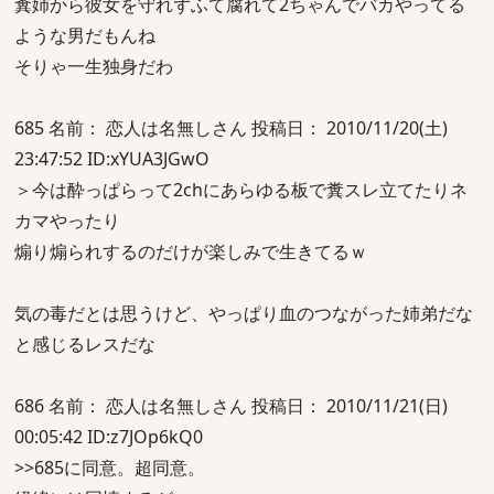
糞姉から彼女を守れずふて腐れて2ちゃんでバカやってる
ような男だもんね
そりゃ一生独身だわ
685 名前： 恋人は名無しさん 投稿日： 2010/11/20(土)
23:47:52 ID:xYUA3JGwO
＞今は酔っぱらって2chにあらゆる板で糞スレ立てたりネ
カマやったり
煽り煽られするのだけが楽しみで生きてるｗ
気の毒だとは思うけど、やっぱり血のつながった姉弟だな
と感じるレスだな
686 名前： 恋人は名無しさん 投稿日： 2010/11/21(日)
00:05:42 ID:z7JOp6kQ0
>>685に同意。超同意。