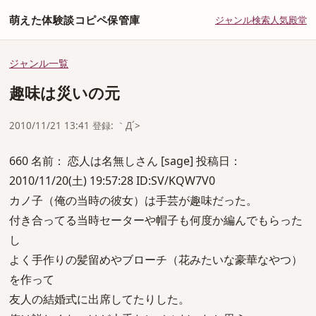
萌えた体験談コピペ保管庫
ジャンル
検索
人気
殿堂
ジャンル一覧
趣味は災いの元
2010/11/21 13:41 登録: ｀Д´>
660 名前： 恋人は名無しさん [sage] 投稿日：
2010/11/20(土) 19:57:28 ID:SV/KQW7V0
カノ子（俺の当時の彼女）は手芸が趣味だった。
付き合ってる当時セーターや帽子も何度か編んでもらった
し
よく手作りの髪留めやブローチ（花みたいな豪華なやつ）
を作って
友人の結婚式に出席してたりした。