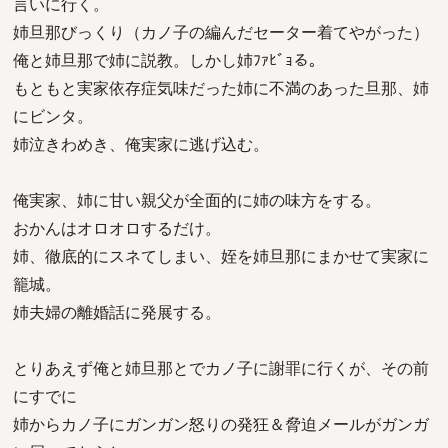
言いに行く。
姉旦那びっくり（カノ子の編んだセーター着てやがった）
俺と姉旦那で姉に説教。しかし姉ﾌｧﾋﾞｮる。
もともと実家依存症気味だった姉に不満のあった旦那、姉
にビンタ。
姉泣きわめき、俺実家に逃げ込む。
俺実家、姉に甘い親父が全面的に姉の味方をする。
おかんはオロオロするだけ。
姉、徹底的にスネてしまい、姪を姉旦那にまかせて実家に
籠城。
姉夫婦の離婚話に発展する。
とりあえず俺と姉旦那とでカノ子に謝罪に行くが、その前
にすでに
姉からカノ子にガンガン怒りの発狂＆脅迫メールがガンガ