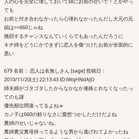
人の心を完全に壊しておいて姉にお前のせいで！とかやっ
ても
お前と付き合わなかったら心壊れなかったんだし大元の元
凶は>>660じゃね
挽回するチャンスなんていくらでもあったんだろうに
キチ姉をどうにかできずに恋人を傷つけたお前が全面的に
悪い
679 名前： 恋人は名無しさん [sage] 投稿日：
2010/11/20(土) 22:13:43 ID:lWqHNdAJO
姉夫婦がゴタゴタしたからなかなか連絡とれなくなったっ
てのも謎
優先順位間違ってるよねｗ
カノ子は660の頼りなさに愛想つかしただけだよね
糞姉のせいじゃないね。
糞姉糞父糞母持ってるような男から逃げれてよかったね