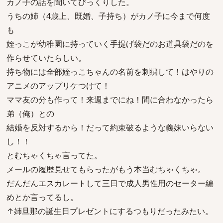
カノ子の話を聞いてびっくりした。
うちの姉（4歳上、既婚、子持ち）がカノ子に今まで何度
も
姪っこが幼稚園に持っていく手提げ袋だのお道具袋だのを
作らせていたらしい。
持ち物には全部姪っこちゃんの名前を刺繍して！はやりの
アニメのアップリケつけて！
ママ友の分も作って！来週までにね！間に合わなかったら
弟（俺）との
結婚を反対するから！だって約束破るような義妹いらない
し！！
とむちゃくちゃ言ってた。
メールの履歴見せてもらったがもう本当むちゃくちゃ。
だんだんエスカレートして三日で成人男性用のセーター編
めとか言ってるし。
↑姉旦那の誕生日プレゼントにするつもりだったみたい。