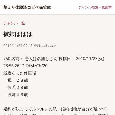
萌えた体験談コピペ保管庫
ジャンル
検索
人気
殿堂
ジャンル一覧
彼姉ははは
2010/11/24 09:45 登録: ｡ｮ｢ﾏ｡ｭ >
750 名前： 恋人は名無しさん 投稿日： 2010/11/23(火)
23:56:26 ID:TdMzCh/20
最近あった修羅場
私 ２８歳
彼氏２８歳
彼姉４３歳
婚約が決まってルンルンの私。婚約指輪が自分が選べず、