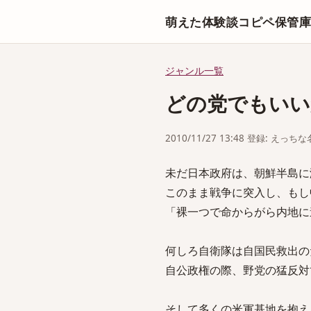
萌えた体験談コピペ保管
ジャンル一覧
どの党でもいい
2010/11/27 13:48 登録: えっ
未だ日本政府は、朝鮮半島に
このまま戦争に突入し、もし
「裸一つで命からがら内地に
何しろ自衛隊は自国民救出の
自公政権の際、野党の猛反対
そして多くの米軍基地を抱え