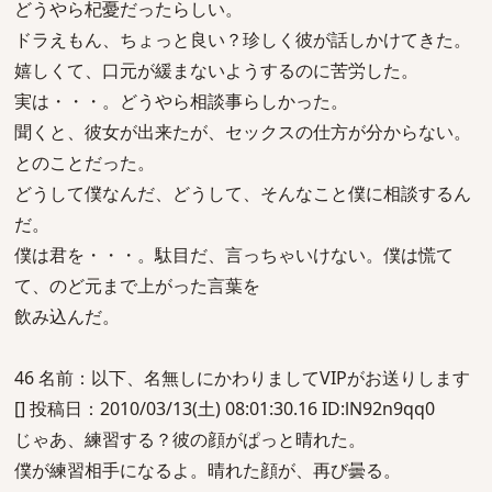
どうやら杞憂だったらしい。
ドラえもん、ちょっと良い？珍しく彼が話しかけてきた。
嬉しくて、口元が緩まないようするのに苦労した。
実は・・・。どうやら相談事らしかった。
聞くと、彼女が出来たが、セックスの仕方が分からない。
とのことだった。
どうして僕なんだ、どうして、そんなこと僕に相談するん
だ。
僕は君を・・・。駄目だ、言っちゃいけない。僕は慌て
て、のど元まで上がった言葉を
飲み込んだ。
46 名前：以下、名無しにかわりましてVIPがお送りします
[] 投稿日：2010/03/13(土) 08:01:30.16 ID:lN92n9qq0
じゃあ、練習する？彼の顔がぱっと晴れた。
僕が練習相手になるよ。晴れた顔が、再び曇る。