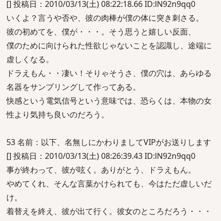
[] 投稿日：2010/03/13(土) 08:22:18.66 ID:lN92n9qq0
いくよ？言うや否や、彼の肉棒が僕の体に突き刺さる。
彼の初めてを、僕が・・・。そう思うと嬉しい反面、
僕のために向けられた性欲じゃないことを認識し、途端に
虚しくなる。
ドラえもん・・凄い！そりゃそうさ、僕の穴は、あらゆる
名器をサンプリングして作ってある。
快感という電気信号という意味では、恐らくは、本物の女
性より気持ち良いのだろう。
53 名前：以下、名無しにかわりましてVIPがお送りします
[] 投稿日：2010/03/13(土) 08:26:39.43 ID:lN92n9qq0
事が終わって、彼が呟く。ありがとう、ドラえもん。
やめてくれ、そんな言葉かけられても、今はただ虚しいだ
け。
着替えを終え、彼が出て行く。彼女のところだろう・・・