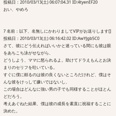
投稿日：2010/03/13(土) 06:07:04.31 ID:4tyenEF20
おい、やめろ
7 名前：以下、名無しにかわりましてVIPがお送りします[]
投稿日：2010/03/13(土) 06:16:42.02 ID:AwYJgb5C0
さて、彼にどう伝えればいいかと迷っている間にも彼は眼
をあちこち泳がせながら、
どうしよう、ママに怒られるよ。助けてドラえもんとお決
まりのセリフを吐いている。
すぐに僕に頼るのは彼の良くないところだけれど、僕はそ
んな彼をけっして嫌いではないし、
この場合はどんなに強い男の子でも同様することがほとん
どだろう。
考えあぐねた結果、僕は彼の成長を素直に祝福することに
決めた。