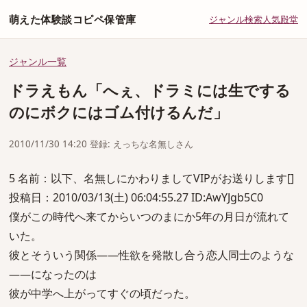
萌えた体験談コピペ保管庫
ジャンル
検索
人気
殿堂
ジャンル一覧
ドラえもん「へぇ、ドラミには生でする
のにボクにはゴム付けるんだ」
2010/11/30 14:20 登録: えっちな名無しさん
5 名前：以下、名無しにかわりましてVIPがお送りします[]
投稿日：2010/03/13(土) 06:04:55.27 ID:AwYJgb5C0
僕がこの時代へ来てからいつのまにか5年の月日が流れて
いた。
彼とそういう関係――性欲を発散し合う恋人同士のような
――になったのは
彼が中学へ上がってすぐの頃だった。