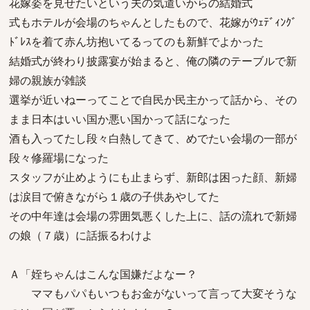
花嫁姿を見せたいという夫の気遣いからの結婚式
式もホテルが会場のちゃんとしたもので、花嫁がｳｪﾃﾞｨﾝｸﾞ
ﾄﾞﾚｽを着て赤ん坊抱いてるってのも新鮮でよかった
結婚式が終わり披露宴が始まると、俺の隣のテーブルで新
婦の親族が雑談
選挙が近いねーってことで自民か民主かって話から、その
まま日本はいい国か悪い国かって話になった
酒も入ってたし段々白熱してきて、めでたい会場の一部が
段々修羅場になった
スタッフが止めようにも止まらず、新郎は困った顔、新婦
は涙目で俯きながら１歳の子供あやしてた
その中年達は会場の雰囲気悪くした上に、話の流れで新婦
の娘（７歳）に話振るわけよ
Ａ「姪ちゃんはこんな国嫌だよなー？
ママもパパもいつもお金がないって言って大変そうな