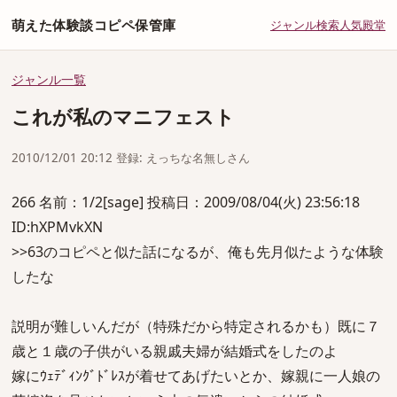
萌えた体験談コピペ保管庫
ジャンル
検索
人気
殿堂
ジャンル一覧
これが私のマニフェスト
2010/12/01 20:12 登録: えっちな名無しさん
266 名前：1/2[sage] 投稿日：2009/08/04(火) 23:56:18
ID:hXPMvkXN
>>63のコピペと似た話になるが、俺も先月似たような体験
したな
説明が難しいんだが（特殊だから特定されるかも）既に７
歳と１歳の子供がいる親戚夫婦が結婚式をしたのよ
嫁にｳｪﾃﾞｨﾝｸﾞﾄﾞﾚｽが着せてあげたいとか、嫁親に一人娘の