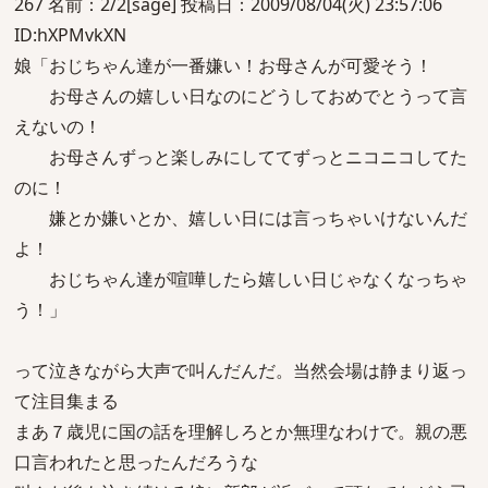
267 名前：2/2[sage] 投稿日：2009/08/04(火) 23:57:06
ID:hXPMvkXN
娘「おじちゃん達が一番嫌い！お母さんが可愛そう！
お母さんの嬉しい日なのにどうしておめでとうって言
えないの！
お母さんずっと楽しみにしててずっとニコニコしてた
のに！
嫌とか嫌いとか、嬉しい日には言っちゃいけないんだ
よ！
おじちゃん達が喧嘩したら嬉しい日じゃなくなっちゃ
う！」
って泣きながら大声で叫んだんだ。当然会場は静まり返っ
て注目集まる
まあ７歳児に国の話を理解しろとか無理なわけで。親の悪
口言われたと思ったんだろうな