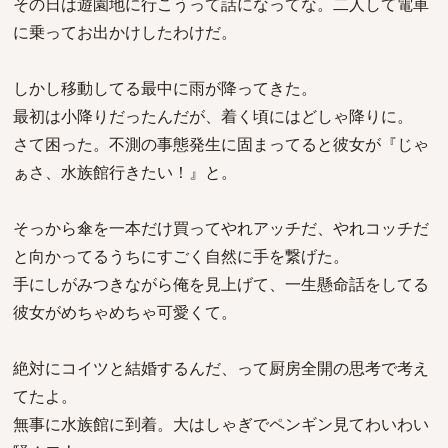
その日は遊園地に行こうって話になってな。二人して電車
に乗ってお出かけしたわけだ。
しかし移動してる最中に雨が降ってきた。
最初は小降りだったんだが、着く頃にはどしゃ降りに。
さて困った。不測の事態発生に固まってると彼女が『じゃ
ぁさ、水族館行きたい！』と。
そっから傘を一本だけ買ってやれアッチだ、やれコッチだ
と向かってるうちにすごく自然に手を繋げた。
手にしがみつきながら俺を見上げて、一生懸命話をしてる
彼女がめちゃめちゃ可愛くて。
絶対にコイツと結婚するんだ、って厨房全開の思考で考え
てたよ。
無事に水族館に到着。大はしゃぎでペンギン見てわいわい