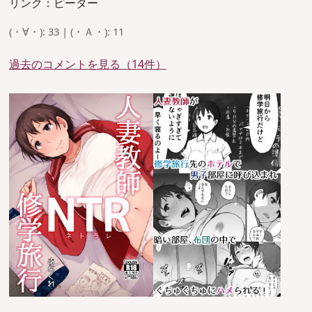
リンク：ピーター
(・∀・): 33 | (・Ａ・): 11
過去のコメントを見る（14件）