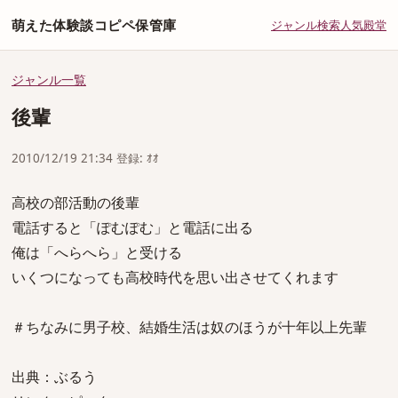
萌えた体験談コピペ保管庫
ジャンル
検索
人気
殿堂
ジャンル一覧
後輩
2010/12/19 21:34 登録: ｵｵ
高校の部活動の後輩
電話すると「ぽむぽむ」と電話に出る
俺は「へらへら」と受ける
いくつになっても高校時代を思い出させてくれます
＃ちなみに男子校、結婚生活は奴のほうが十年以上先輩
出典：ぶるう