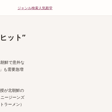
ジャンル
検索
人気
殿堂
ヒット”
北朝鮮で意外な
」も需要急増
授が北朝鮮の
キニージーンズ
トラーメン）