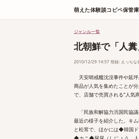
萌えた体験談コピペ保管
ジャンル一覧
北朝鮮で「人糞」
2010/12/29 14:57 登録: えっ
天安哨戒艦沈没事件や延坪島
商品が人気を集めたことが分
で、店舗で売買される“人気
「民族和解協力汎国民協議会
最近の様子を紹介した。キム
と松茸で、ほかには◆韓国ド
◆カニ◆屎尿（しにょう、人