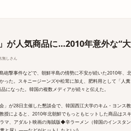
庫
が人気商品に…2010年意外な“大
ちな名無しさん
砲撃事件などで、朝鮮半島の情勢に不安が続いた2010年、
かった。スキニージーンズや松茸に加え、肥料用として「人糞
商品になった。韓国の複数メディアが続々と伝えた。
」が28日主催した懇談会で、韓国西江大学のキム・ヨンス教
教授によると、2010年北朝鮮でもっともヒットした商品はス
ラマ、アダルト映画の海賊版◆辛ラーメン（韓国のインスタン
糞と尿）――などがヒットしたという。