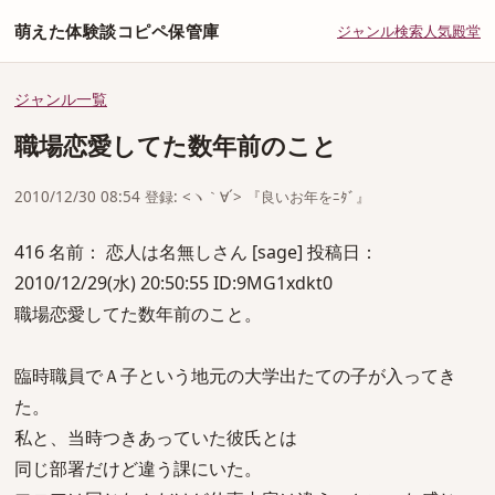
萌えた体験談コピペ保管庫
ジャンル
検索
人気
殿堂
ジャンル一覧
職場恋愛してた数年前のこと
2010/12/30 08:54 登録: <ヽ｀∀´> 『良いお年をﾆﾀﾞ』
416 名前： 恋人は名無しさん [sage] 投稿日：
2010/12/29(水) 20:50:55 ID:9MG1xdkt0
職場恋愛してた数年前のこと。
臨時職員でＡ子という地元の大学出たての子が入ってき
た。
私と、当時つきあっていた彼氏とは
同じ部署だけど違う課にいた。