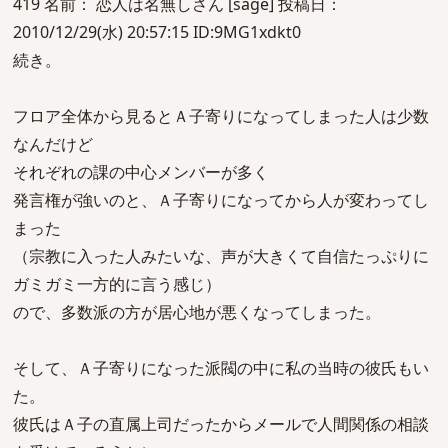
419 名前： 恋人は名無しさん [sage] 投稿日：
2010/12/29(水) 20:57:15 ID:9MG1xdkt0
続き。
フロア全体から見るとＡ子寄りになってしまった人は少数
なんだけど
それぞれの課の中心メンバーが多く
発言権が強いのと、Ａ子寄りになってから人が変わってし
まった
（宗教に入った人みたいな、声が大きくて自信たっぷりに
ガミガミ一方的に言う感じ）
ので、多数派の方が居心地が悪くなってしまった。
そして、Ａ子寄りになった派閥の中に私の当時の彼氏もい
た。
彼氏はＡ子の直属上司だったからメールで人間関係の相談