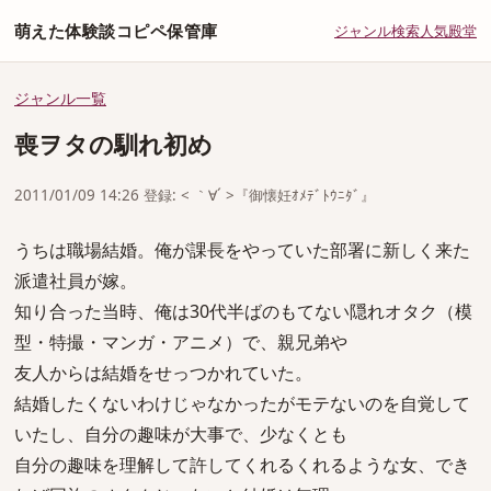
萌えた体験談コピペ保管庫
ジャンル
検索
人気
殿堂
ジャンル一覧
喪ヲタの馴れ初め
2011/01/09 14:26 登録: < ｀∀´ >『御懐妊ｵﾒﾃﾞﾄｳﾆﾀﾞ』
うちは職場結婚。俺が課長をやっていた部署に新しく来た
派遣社員が嫁。
知り合った当時、俺は30代半ばのもてない隠れオタク（模
型・特撮・マンガ・アニメ）で、親兄弟や
友人からは結婚をせっつかれていた。
結婚したくないわけじゃなかったがモテないのを自覚して
いたし、自分の趣味が大事で、少なくとも
自分の趣味を理解して許してくれるくれるような女、でき