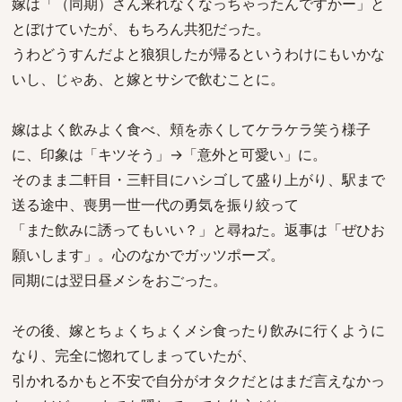
嫁は「（同期）さん来れなくなっちゃったんですかー」と
とぼけていたが、もちろん共犯だった。
うわどうすんだよと狼狽したが帰るというわけにもいかな
いし、じゃあ、と嫁とサシで飲むことに。
嫁はよく飲みよく食べ、頬を赤くしてケラケラ笑う様子
に、印象は「キツそう」→「意外と可愛い」に。
そのまま二軒目・三軒目にハシゴして盛り上がり、駅まで
送る途中、喪男一世一代の勇気を振り絞って
「また飲みに誘ってもいい？」と尋ねた。返事は「ぜひお
願いします」。心のなかでガッツポーズ。
同期には翌日昼メシをおごった。
その後、嫁とちょくちょくメシ食ったり飲みに行くように
なり、完全に惚れてしまっていたが、
引かれるかもと不安で自分がオタクだとはまだ言えなかっ