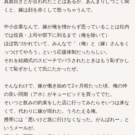
真面目さとか言われたことはあるが、あんまりしつこく聞
くと、嫁は顔を赤くして怒っちゃうんで。
中小企業なんで、嫁が俺を憎からず思っていることは社内
では役員・上司や部下に到るまで（俺を除いて）
ほぼ気づかれていて、みんなで「（俺）と（嫁）さんをく
っつけてやろう」という応援体制だったらしい。
それを結婚式のスピーチでバラされたときはもう恥ずかし
くて恥ずかしくて氏にたかったぜ。
そんなわけで、嫁が働き始めて2ヶ月程たった頃、俺の仲
の良い同期（アホ）がキューピッドを買ってでた。
そいつと飲みの約束をした店に行ってみたらそいつは来な
くて、代わりに嫁が現れた。うろたえる俺。
携帯には「悪いけど急に行けなくなった。がんばれー」と
いうメールが。