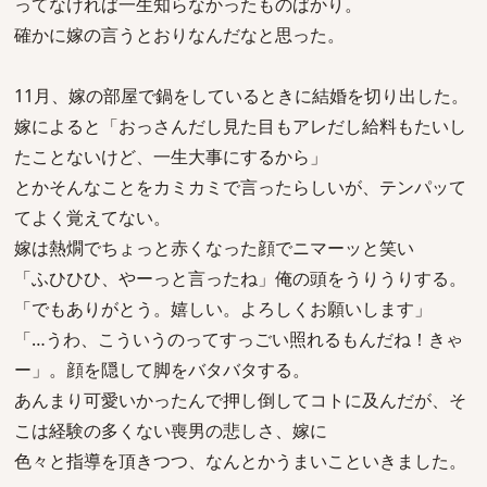
ってなければ一生知らなかったものばかり。
確かに嫁の言うとおりなんだなと思った。
11月、嫁の部屋で鍋をしているときに結婚を切り出した。
嫁によると「おっさんだし見た目もアレだし給料もたいし
たことないけど、一生大事にするから」
とかそんなことをカミカミで言ったらしいが、テンパッて
てよく覚えてない。
嫁は熱燗でちょっと赤くなった顔でニマーッと笑い
「ふひひひ、やーっと言ったね」俺の頭をうりうりする。
「でもありがとう。嬉しい。よろしくお願いします」
「…うわ、こういうのってすっごい照れるもんだね！きゃ
ー」。顔を隠して脚をバタバタする。
あんまり可愛いかったんで押し倒してコトに及んだが、そ
こは経験の多くない喪男の悲しさ、嫁に
色々と指導を頂きつつ、なんとかうまいこといきました。