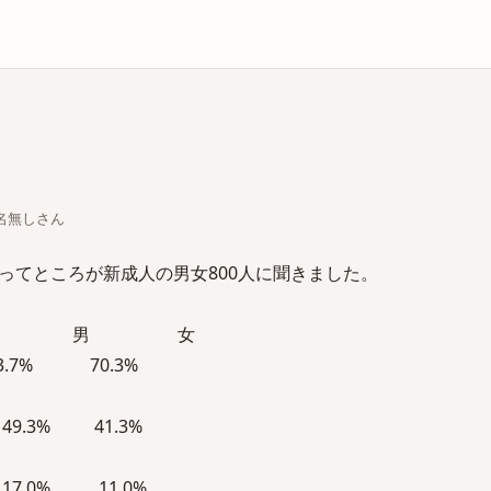
庫
ちな名無しさん
ってところが新成人の男女800人に聞きました。
 女
3.7% 70.3%
.3% 41.3%
0% 11.0%