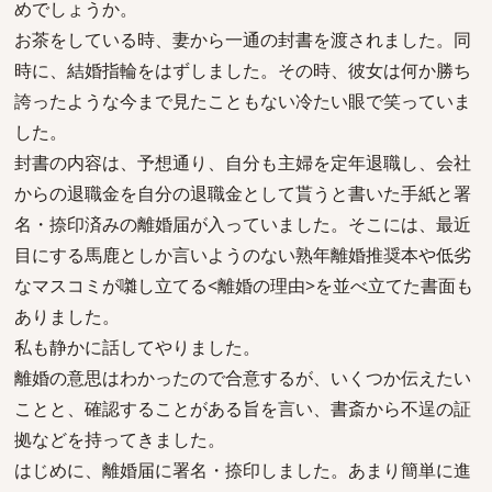
めでしょうか。
お茶をしている時、妻から一通の封書を渡されました。同
時に、結婚指輪をはずしました。その時、彼女は何か勝ち
誇ったような今まで見たこともない冷たい眼で笑っていま
した。
封書の内容は、予想通り、自分も主婦を定年退職し、会社
からの退職金を自分の退職金として貰うと書いた手紙と署
名・捺印済みの離婚届が入っていました。そこには、最近
目にする馬鹿としか言いようのない熟年離婚推奨本や低劣
なマスコミが囃し立てる<離婚の理由>を並べ立てた書面も
ありました。
私も静かに話してやりました。
離婚の意思はわかったので合意するが、いくつか伝えたい
ことと、確認することがある旨を言い、書斎から不逞の証
拠などを持ってきました。
はじめに、離婚届に署名・捺印しました。あまり簡単に進