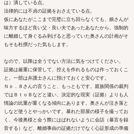
は）潰している点。
法律的には不貞の証拠をおさえている点。
仮にあなたがここまで完璧に立ち回らなくても、娘さんが
味方するほど良い父・良い夫であったあなたから、強制的
に離婚して身ぐるみ剥げると思っていた奥さんの計画がそ
もそも杜撰だった気もします。
なので、以降は全うでない方法に気をつけてください。
証拠は厳重に保管して、控えを作れるものは作っておくこ
と。一部は弁護士さんに預けておくと安心です。
Ｎｏ．８さんの言うこと、もっともです。親族関係の裁判
ではＢｔｏＢなどと違い、決定的な現実（証拠）よりも人
情論の比重が重くなる傾向にあります。奥さんが泣き落と
しなど使うとやっかいです。暴れた部屋の様子を撮ってお
く、今後奥様と会う際にはばれないように会話（暴言を録
音する）など、離婚事由の証拠だけでなく心証形成の準備