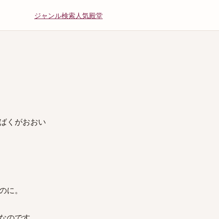
ジャンル
検索
人気
殿堂
ばくがおおい
のに。
なのです。