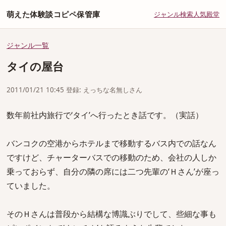
萌えた体験談コピペ保管庫
ジャンル
検索
人気
殿堂
ジャンル一覧
タイの屋台
2011/01/21 10:45 登録: えっちな名無しさん
数年前社内旅行で‘タイ’へ行ったとき話です。（実話）
バンコクの空港からホテルまで移動するバス内での話なん
ですけど、チャーターバスでの移動のため、会社の人しか
乗っておらず、自分の隣の席には二つ先輩の‘Ｈさん’が座っ
ていました。
そのＨさんは普段から結構な博識ぶりでして、些細な事も