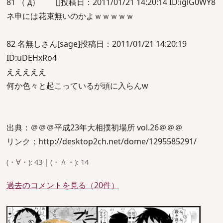
81 （ д）゜゜[]投稿日：2011/01/21 14:20:14 ID:iglG0WY8
ネ申には花束無いのかよｗｗｗｗｗ
82 名無しさん[sage]投稿日：2011/01/21 14:20:19
ID:uDEHxRo4
えええええ
何か色々と起こっているが頭に入らんw
出典：＠＠＠平成23年大相撲初場所 vol.26＠＠＠
リンク：http://desktop2ch.net/dome/1295585291/
(・∀・): 43 | (・Ａ・): 14
過去のコメントを見る（20件）