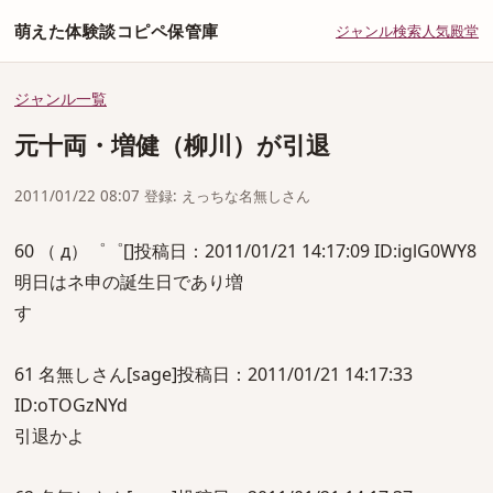
萌えた体験談コピペ保管庫
ジャンル
検索
人気
殿堂
ジャンル一覧
元十両・増健（柳川）が引退
2011/01/22 08:07 登録: えっちな名無しさん
60 （ д）゜゜[]投稿日：2011/01/21 14:17:09 ID:iglG0WY8
明日はネ申の誕生日であり増
す
61 名無しさん[sage]投稿日：2011/01/21 14:17:33
ID:oTOGzNYd
引退かよ