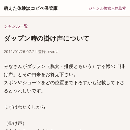
萌えた体験談コピペ保管庫
ジャンル
検索
人気
殿堂
ジャンル一覧
ダップン時の掛け声について
2011/01/26 07:24 登録: nvidia
みなさんがダップン（脱糞・排便ともいう）する際の「掛
け声」とその由来をお答え下さい。
ズボンやショーツをどの位置まで下ろすかも記載して下さ
るとうれしいです。
まずはわたくしから。
（掛け声）