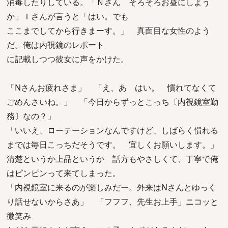
消毒したりしている。「Ｎさん そろそろお昼にしよう
か」Ｉさんが言うと「はい。でも
ここまでしてから行きまーす。」 真面目な女性のよう
だ。俺は内視鏡のレポート
に記載しつつ彼女に声をかけた。
「Nさんお疲れさま」 「え、あ はい。 慣れてなくて
ごめんさいね。」 「今日からずっとこっち〔内視鏡室勤
務〕なの？」
「いいえ、ローテーションなんですけど、しばらく慣れる
までは毎日こっちだそうです。 宜しくお願いします。」
清楚というか上品というか 話方もやさしくて、丁寧で俺
はピンピンって来てしまった。
「内視鏡室に来るのが楽しみだー。外来はNさんとゆっく
り話せないからさあ」 「フフフ、先生お上手」ニコッと
微笑み