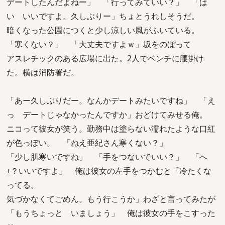
デートしたんだよねー」 「行ってみていい？」 「は
い いいですよ。久しぶりー」ちょとうれしそうだ。
暗くなった公園につくと少し涼しい風がふいている。
「寒くない？」 「大丈夫ですよｗ」坂をのぼって
アスレチックのある広場に出た。2人でベンチに腰掛け
た。横は消防署だ。
「あー久しぶりだー。なんかデートみたいですね」 「え
っ デートじゃなかったんですか」おどけてみせる俺。
ニコって彼女が笑う。勤務中は塗らない濡れたような口紅
が色っぽい。 「ねえ亜紀さん寒くない？」
「少し肌寒いですね」 「手をつないでいい？」 「へ
ｴ？いいですよ」 俺は彼女の左手をつかむと「冷たくな
ってる。
気づかなくてごめん。もう行こうか」わざと言ってみたが
「もうちょっと いましょう」 俺は彼女の手をこすった