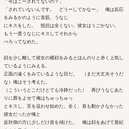
「今はこーされてないの？」
「されていないんです。 どうーしてかなー」 俺は反応
をみるかのように首筋、うなじ
にキスをした。 抵抗は全くない。彼女はうごかない。
もう一度うなじにキスしてそれから
ぺろってなめた。
顔を少し離して彼女の横顔をみるとほんのりと赤く上気し
ているようにみえる。
正面の遠くをみているような目だ。 （まだ大丈夫そうだ
な）俺はそう考えた。
（こういうとこだけとても冷静だった） 再びうなじあた
りに唇をよせて俺はちゅっちゅっ
とキスし、舌を這わせ始めた。全く、首も動かさなかった
彼女だったが俺と
反対側の方に少しだけ首を傾けた。 俺は顔をあげて亜紀