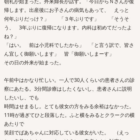
朝礼が始まった。外来婦長が話す。「今日からＮさんが復
帰します。出産後にお子さんの病気もあって、 えっと
何年ぶりだっけ？」 「３年ぶりです」 「そうそ
う、 3年ぶりに復帰になります。内科は初めてだったよ
ね？」
「はい。 前は小児科でしたから」 「と言う訳で、皆さ
ん宜しく御願いします」 皆「御願いしまーす」
その日の外来が始まった。
午前中はかなり忙しい。一人で30人くらいの患者さんの診
察にあたる。3分間診療はしたくないし、患者さんに説明
したいし、でも
時間はせまるし。とても彼女の方をみる余裕はなかった。
11時が過ぎてひと段落した。ふと横をみるとクラークの横
あたりで
笑顔でばあちゃんに対応している彼女がいた。 （えっ