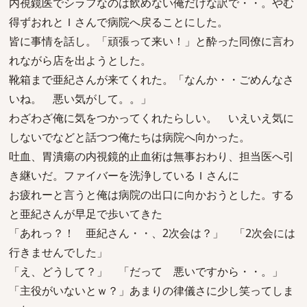
内視鏡医でシラフなのは飲めない俺だけな訳で・・。やむ
得ずおれとＩさんで病院へ戻ることにした。
皆に事情を話し。「頑張って来い！」と酔った同僚に言わ
れながら店を出ようとした。
靴箱まで亜紀さんが来てくれた。「なんか・・ごめんなさ
いね。 悪い気がして。。」
わざわざ俺に気をつかってくれたらしい。 いえいえ気に
しないでなどと話つつ俺たちは病院へ向かった。
吐血、胃潰瘍の内視鏡的止血術は無事おわり、担当医へ引
き継いだ。ファイバーを洗浄しているＩさんに
お疲れーと言うと俺は病院の出口に向かおうとした。する
と亜紀さんが早足で歩いてきた
「あれっ？！ 亜紀さん・・、2次会は？」 「2次会には
行きませんでした」
「え、どうして？」 「だって 悪いですから・・。」
「主役がいないとｗ？」あまりの律儀さに少し笑ってしま