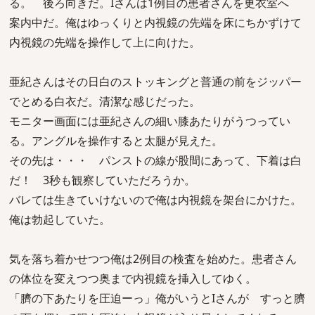
る。 後ろ向きだ。Iさんは1例目の患者さんを更衣室へ
案内中だ。俺はゆっくりと内視鏡の先端を床にちかずけて
内視鏡の先端を操作して上に向けた。
亜紀さんはその日白のストッキングと普通の前をジッパー
でとめる白衣だ。清潔な感じだった。
モニター画面には亜紀さんの細い膝あたりがうつってい
る。アングルを操作すると太腿が見えた。
その先は・・・ パンストの線が股間にあって、下着は白
だ！ 3秒も観察していただろうか。
バレては生きていけないので俺は内視鏡を架台にかけた。
俺は勃起していた。
気を落ち着かせつつ俺は2例目の検査を始めた。患者さん
の体位を変えつつ奥まで内視鏡を挿入してゆく。
「臍の下あたりを圧迫ーっ」俺がいうとIさんが すっと臍