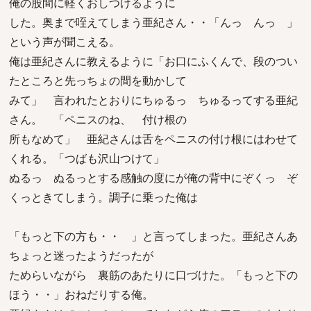
俺の股間に軽くおしつけるように
した。奥まで咥えてしまう亜紀さん・・「んっ んっ 」
という声が聞こえる。
俺は亜紀さんに教えるように「お口にふくんで、段のつい
たところと先っちょの間を動かして
みて」 言われたとおりにちゅるっ ちゅるってする亜紀
さん。 「ペニスのね、 付け根の
所もなめて」 亜紀さんは舌をペニスの付け根にはわせて
くれる。「つばも沢山つけて」
ぬるっ ぬるっとする感触の度にが俺の背中にぞくっ ぞ
くっときてしまう。調子に乗った俺は
「もっと下の方も・・ 」と言ってしまった。亜紀さんあ
ちょっと迷ったようだったが
ためらいながら 裏筋のあたりに口づけた。「もっと下の
ほう・・」おねだりする俺。