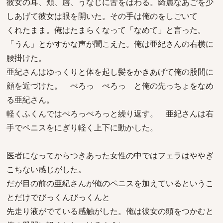
彼女の耳、頬、唇、うなじに舌をはわる。綺麗なあごを少
しあげて彼女は眼を開いた。その手は俺のをしごいて
くれたまま。俺はたまらくなって「なめて」と言った。
「うん」とかすかな声が聞こえた。俺は亜紀さんの右横に
腰掛けた。
亜紀さんはゆっくりと体を起し髪をかきあげて俺の股間に
顔を近づけた。 ぺろっ ぺろっ と俺の先っちょをなめ
る亜紀さん。
軽くふくんではぺろっぺろっと繰り返す。 亜紀さんは右
手でペニスをにぎり軽く上下に動かした。
医者になってからつきあった女性の中ではフェラはややぎ
こちない感じがした。
だが目の前の亜紀さんが俺のペニスを加えているというこ
とだけでびっくんびっくんと
先走り液がでている感触がした。俺は彼女の頭をつかむと