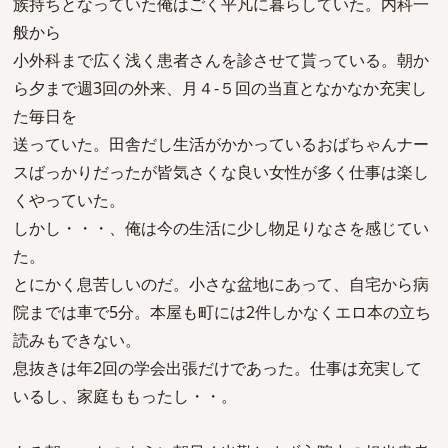
族持ちとなっていた俺はごく平凡に暮らしていた。内科一
般から
小外科まで広く浅く患者さんを診させて貰っている。朝か
ら夕まで週3回の外来、月４-５回の当直となかなか充実し
た毎日を
送っていた。田舎だし生活がかかっているおばちゃんナー
スばっかりだったが皆気さくな良い女性が多く仕事は楽し
くやっていた。
しかし・・・、俺は今の生活に少し物足りなさを感じてい
た。
とにかく息苦しいのだ。小さな盆地にあって、自宅から病
院までは車で5分。本屋も町には2件しかなくエロ本の立ち
読みもできない。
息抜きは年2回の学会出張だけであった。仕事は充実して
いるし、家庭ももったし・・。