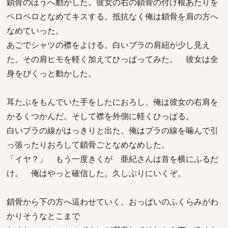
鎖骨のほうへ動かした。彼女の右の鎖骨の付け根あたりを
ペロペロとなめてキスする。抵抗なく俺は鎖骨を肩の方へ
なめていった。
あごでシャツの襟をよける。白いブラの肩紐が少し見え
た。その肩ヒモを軽く加えてひっぱってみた。 彼女は全
身をぴくっと動かした。
耳たぶをもんでいた手をしたにおろし、俺は彼女の右肩を
かるくつかんだ。そして襟を外側に軽くひっぱる。
白いブラの線がはっきりと出た。俺はブラの線を噛んで引
っ張ったりおろして鎖骨ごとなめなめした。
「イヤ？」 もう一度きくが 亜紀さんは首を横にふるだ
け。 俺はやっと確信した。久しぶりにいくぞ。
鎖骨から下の方へ這わせていく。おっぱいのふくらみがわ
かりそうなとこまで