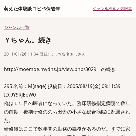
萌えた体験談コピペ保管庫
ジャンル
検索
人気
殿堂
ジャンル一覧
Ｙちゃん。続き
2011/01/26 11:04 登録: えっちな名無しさん
http://moemoe.mydns.jp/view.php/3029 の続き
295 名前：M[sage] 投稿日：2005/08/19(金) 09:11:39
ID:9Y9RJEpW0
俺は５年目の医者になっていた。臨床研修指定病院で数年
の前期・後期研修ののち田舎の小さな総合病院に配属され
た。
研修後はここで数年間の勤務の義務があるのだ。すでに家