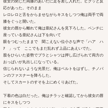
彼女の閉じた両膝のあいだに足を差し入れた。ビクッと反
応があった。そのまま
レロレロと舌をからませながらキスをしつつ俺は両手で両
膝をぐっと開いた。
彼女の唇から離れて俺は亜紀さんを見下ろした。ベンチに
座っている亜紀さんは下を向いて
眼をつむったままで 聞こえない位小さな声で「ハア ハ
ｱ 」って ここでもまだ乱れず上品にあえいでた。
股をひらいた姿勢でブラとシャツは押し広げられて両方の
おっぱいが丸出しになっている。
信じられないような光景だ。俺はベルトをはずし、チノパ
ンのファスナーを降ろした。
そしてスカートのすそを上にめくりあげた。
下着の色は白だった。俺はチラッと確認してから彼女の唇
にキスをしつつ