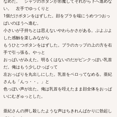
なめた。 シャツのボタンが邪魔してそれから下へ進めな
い。 左手でゆっくりと
1個だけボタンをはずした。顔をブラを端にうめつつおっ
ぱいのほうへ進む。
小さいが子持ちとは思えないやわらかさがある。ぷよぷよ
した感触を楽しみながら
もうひとつボタンをはずした。ブラのカップの上の方を右
手で引っ張る。やっと
おっぱいがみえた。明るくはないのだがピンクっぽい乳首
だ。俺はもう少しひっぱって
左おっぱりを丸出しにした。乳首をペロってなめる。亜紀
さんも「んっ・・。」と
色っぽい声が出た。俺は乳首を咥えたまま顔全体をおっぱ
いにむぎゅっとした。
亜紀さんの押し殺したような声はちきれんばかりに勃起し