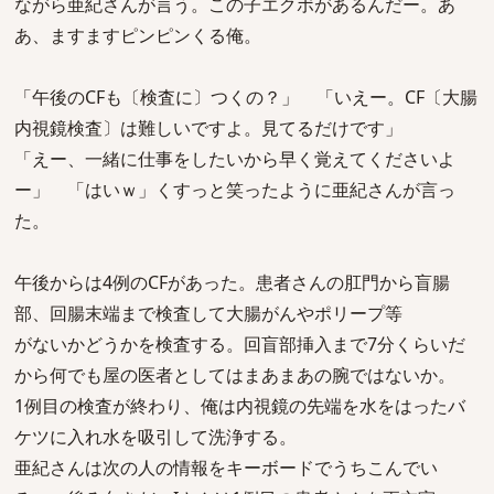
ながら亜紀さんが言う。この子エクボがあるんだー。あ
あ、ますますピンピンくる俺。
「午後のCFも〔検査に〕つくの？」 「いえー。CF〔大腸
内視鏡検査〕は難しいですよ。見てるだけです」
「えー、一緒に仕事をしたいから早く覚えてくださいよ
ー」 「はいｗ」くすっと笑ったように亜紀さんが言っ
た。
午後からは4例のCFがあった。患者さんの肛門から盲腸
部、回腸末端まで検査して大腸がんやポリープ等
がないかどうかを検査する。回盲部挿入まで7分くらいだ
から何でも屋の医者としてはまあまあの腕ではないか。
1例目の検査が終わり、俺は内視鏡の先端を水をはったバ
ケツに入れ水を吸引して洗浄する。
亜紀さんは次の人の情報をキーボードでうちこんでい