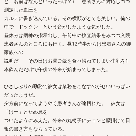
と、名前はなんといったっけ？） 患者さんに対応しつつ
測定した血圧を
カルテに書き込んでいる。その横顔がとても美しい。俺の
中で ドックン という音がしたような気がした。
昼休みは病棟の指示出し、午前中の検査結果をみつつ入院
患者さんのところにも行く。昼12時半からは患者さんの御
家族への
説明だ。 その日はお昼ご飯を食べ損ねてしまい牛乳を1
本飲んだだけで午後の外来が始まってしまった。
ひさしぶりの勤務で彼女は業務をこなすのがせいいっぱい
だったようだ。
夕方前になってようやく患者さんが途切れた。 彼女は
「はー」とため息を
ついたようにみえた。外来の丸椅子にチョンと腰掛けて日
報の書き方をならっている。