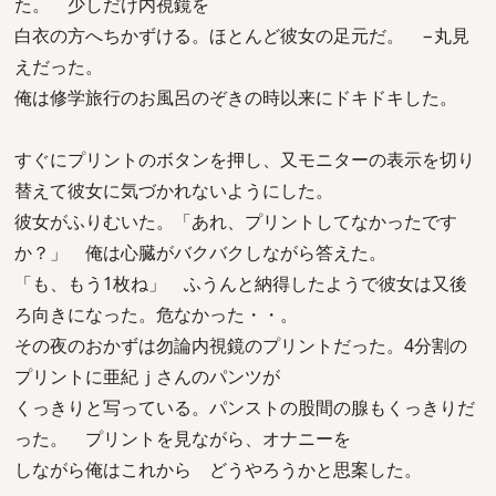
た。 少しだけ内視鏡を
白衣の方へちかずける。ほとんど彼女の足元だ。 −丸見
えだった。
俺は修学旅行のお風呂のぞきの時以来にドキドキした。
すぐにプリントのボタンを押し、又モニターの表示を切り
替えて彼女に気づかれないようにした。
彼女がふりむいた。「あれ、プリントしてなかったです
か？」 俺は心臓がバクバクしながら答えた。
「も、もう1枚ね」 ふうんと納得したようで彼女は又後
ろ向きになった。危なかった・・。
その夜のおかずは勿論内視鏡のプリントだった。4分割の
プリントに亜紀ｊさんのパンツが
くっきりと写っている。パンストの股間の腺もくっきりだ
った。 プリントを見ながら、オナニーを
しながら俺はこれから どうやろうかと思案した。