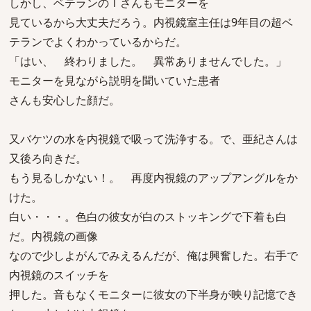
しかし、ベテランのＩさんもモニターを
見ているから大丈夫だろう。内視鏡室主任は9年目の超ベ
テランでよくわかっているからだ。
「はい、 終わりました。 異常ありませんでした。」
モニターを見ながら説明を聞いていた患者
さんも安心した顔だ。
又バケツの水を内視鏡で吸って洗浄する。で、亜紀さんは
又後ろ向きだ。
もう見るしかない！。 再度内視鏡のアップアングルをか
けた。
白い・・・。色白の彼女が白のストッキングで下着も白
だ。内視鏡の画像
なので少しよがんでみえるんだが、俺は興奮した。右手で
内視鏡のスイッチを
押した。音もなくモニターに彼女の下半身が映り記憶でき