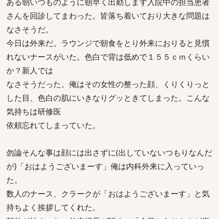
ある朝いつものように朝早く出勤しまず入院中の担当患者
さんを回診してまわった。皆落ち着いており大きな問題は
なさそうだ。
今日は外来だ。ラウンジで朝食をとり外来におりると見慣
れないナースがいた。色白で背は低めで１５５ｃｍくらい
か？新人では
なさそうだった。俺はその女性の整った顔、くりくりっと
した目、色白の肌にいきなりグッときてしまった。こんな
気持ちは研修医
依頼忘れてしまっていた。
勿論そんな事は顔には出さずに(出していないつもりなんだ
が)「おはようございまーす」俺は内科外来に入っていっ
た。
数人のナース、クラークが「おはようございまーす」と気
持ちよく挨拶してくれた。