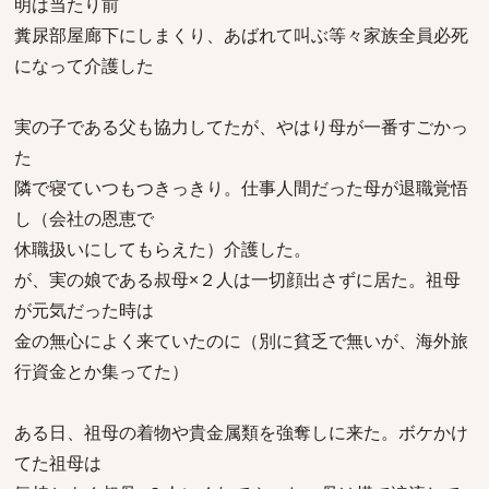
明は当たり前
糞尿部屋廊下にしまくり、あばれて叫ぶ等々家族全員必死
になって介護した
実の子である父も協力してたが、やはり母が一番すごかっ
た
隣で寝ていつもつきっきり。仕事人間だった母が退職覚悟
し（会社の恩恵で
休職扱いにしてもらえた）介護した。
が、実の娘である叔母×２人は一切顔出さずに居た。祖母
が元気だった時は
金の無心によく来ていたのに（別に貧乏で無いが、海外旅
行資金とか集ってた）
ある日、祖母の着物や貴金属類を強奪しに来た。ボケかけ
てた祖母は