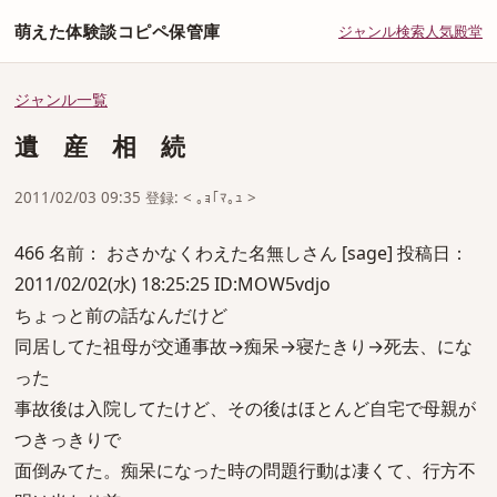
萌えた体験談コピペ保管庫
ジャンル
検索
人気
殿堂
ジャンル一覧
遺 産 相 続
2011/02/03 09:35 登録: < ｡ｮ｢ﾏ｡ｭ >
466 名前： おさかなくわえた名無しさん [sage] 投稿日：
2011/02/02(水) 18:25:25 ID:MOW5vdjo
ちょっと前の話なんだけど
同居してた祖母が交通事故→痴呆→寝たきり→死去、にな
った
事故後は入院してたけど、その後はほとんど自宅で母親が
つきっきりで
面倒みてた。痴呆になった時の問題行動は凄くて、行方不