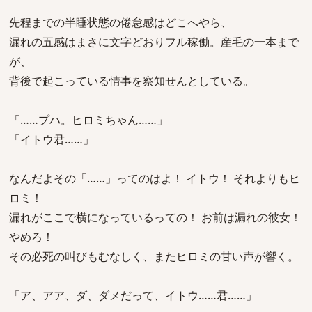
先程までの半睡状態の倦怠感はどこへやら、
漏れの五感はまさに文字どおりフル稼働。産毛の一本まで
が、
背後で起こっている情事を察知せんとしている。
「……プハ。ヒロミちゃん……」
「イトウ君……」
なんだよその「……」ってのはよ！ イトウ！ それよりもヒ
ロミ！
漏れがここで横になっているっての！ お前は漏れの彼女！
やめろ！
その必死の叫びもむなしく、またヒロミの甘い声が響く。
「ア、アア、ダ、ダメだって、イトウ……君……」