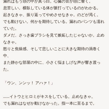
漏れはもう頭の中が真っ白。心臓の音が頭に響く。
息苦しい。横臥している体が脈打っているのがわかる。
起きなきゃ、振り返ってやめさせなきゃ。のどが渇く。
でも動けない。何かを期待している。漏れのパンツも濡れ
ていた。
ダメだ、さっき歯ブラシを見て嫉妬したじゃないか。止め
なきゃ。
怒りと焦燥感、そして悲しいことに大きな期待の渦巻く
中、
また静かな部屋の中に、小さく悩ましげな声が響き渡っ
た。
「ウン、ンンッ！ アハァ！」
……イトウとヒロミがキスをしている。止めなきゃ。
でも漏れはなぜか動けなかった。指一本に至るまで。