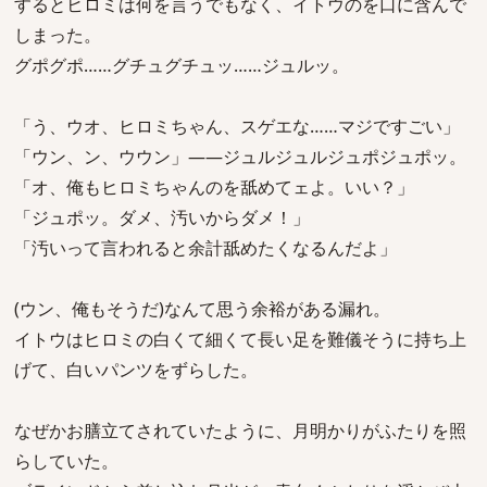
するとヒロミは何を言うでもなく、イトウのを口に含んで
しまった。
グポグポ……グチュグチュッ……ジュルッ。
「う、ウオ、ヒロミちゃん、スゲエな……マジですごい」
「ウン、ン、ウウン」――ジュルジュルジュポジュポッ。
「オ、俺もヒロミちゃんのを舐めてェよ。いい？」
「ジュポッ。ダメ、汚いからダメ！」
「汚いって言われると余計舐めたくなるんだよ」
(ウン、俺もそうだ)なんて思う余裕がある漏れ。
イトウはヒロミの白くて細くて長い足を難儀そうに持ち上
げて、白いパンツをずらした。
なぜかお膳立てされていたように、月明かりがふたりを照
らしていた。