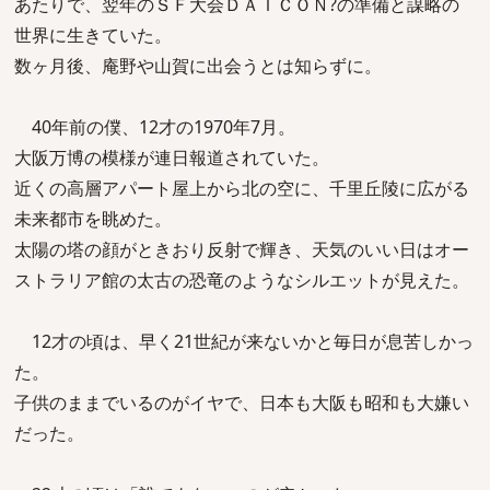
あたりで、翌年のＳＦ大会ＤＡＩＣＯＮ?の準備と謀略の
世界に生きていた。
数ヶ月後、庵野や山賀に出会うとは知らずに。
40年前の僕、12才の1970年7月。
大阪万博の模様が連日報道されていた。
近くの高層アパート屋上から北の空に、千里丘陵に広がる
未来都市を眺めた。
太陽の塔の顔がときおり反射で輝き、天気のいい日はオー
ストラリア館の太古の恐竜のようなシルエットが見えた。
12才の頃は、早く21世紀が来ないかと毎日が息苦しかっ
た。
子供のままでいるのがイヤで、日本も大阪も昭和も大嫌い
だった。