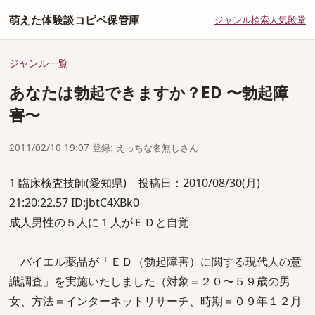
萌えた体験談コピペ保管庫
ジャンル
検索
人気
殿堂
ジャンル一覧
あなたは勃起できますか？ED 〜勃起障
害〜
2011/02/10 19:07 登録: えっちな名無しさん
1 臨床検査技師(愛知県) 投稿日：2010/08/30(月)
21:20:22.57 ID:jbtC4XBk0
成人男性の５人に１人がＥＤと自覚
バイエル薬品が「ＥＤ（勃起障害）に関する現代人の意
識調査」を実施いたしました（対象＝２０〜５９歳の男
女、方法＝インターネットリサーチ、時期＝０９年１２月