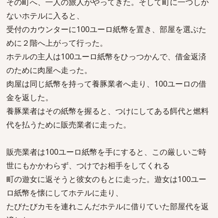
その町へ、一人の旅人がやってきた。そして町に一つしか
ないホテルに入ると、
受付のカウンターに100ユーロ紙幣を置き、部屋を選ぶた
めに２階へ上がって行った。
ホテルの主人は100ユーロ紙幣をひっつかんで、借金返済
のために肉屋へ走った。
肉屋は同じ紙幣を持って養豚業者へ走り、100ユーロの借
金を返した。
養豚業者はその紙幣を握ると、つけにしてある餌代と燃料
代を払うために販売業者に走った。
販売業者は100ユーロ紙幣を手にすると、この厳しいご時
世にもかかわらず、つけでお相手をしてくれる
町の遊女に返そうと彼女のもとに走った。遊女は100ユー
ロ紙幣を懐にしてホテルに走り、
たびたびカモを連れこんだホテルに借りていた部屋代を返